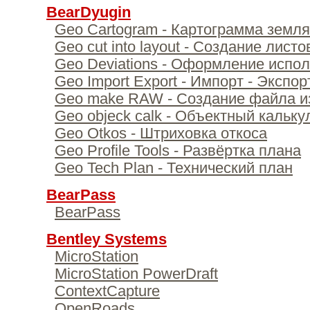
BearDyugin
Geo Cartogram - Картограмма земл
Geo cut into layout - Создание лист
Geo Deviations - Оформление испо
Geo Import Export - Импорт - Экспо
Geo make RAW - Создание файла и
Geo objeck calk - Объектный кальку
Geo Otkos - Штриховка откоса
Geo Profile Tools - Развёртка плана
Geo Tech Plan - Технический план
BearPass
BearPass
Bentley Systems
MicroStation
MicroStation PowerDraft
ContextCapture
OpenRoads