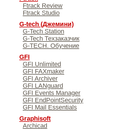
Ftrack Review
Ftrack Studio
G-tech (Джемини)
G-Tech Station
G-Tech Техзаказчик
G-TECH. Обучение
GFI
GFI Unlimited
GFI FAXmaker
GFI Archiver
GFI LANguard
GFI Events Manager
GFI EndPointSecurity
GFI Mail Essentials
Graphisoft
Archicad