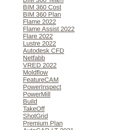
BIM 360 Team
BIM 360 Cost
BIM 360 Plan
Flame 2022
Flame Assist 2022
Flare 2022
Lustre 2022
Autodesk CFD
Netfabb
VRED 2022
Moldflow
FeatureCAM
PowerInspect
PowerMill
Build
TakeOff
ShotGrid
Premium Plan