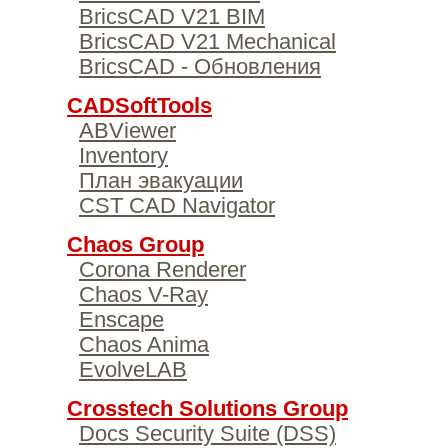
BricsCAD V21 BIM
BricsCAD V21 Mechanical
BricsCAD - Обновления
CADSoftTools
ABViewer
Inventory
План эвакуации
CST CAD Navigator
Chaos Group
Corona Renderer
Chaos V-Ray
Enscape
Chaos Anima
EvolveLAB
Crosstech Solutions Group
Docs Security Suite (DSS)