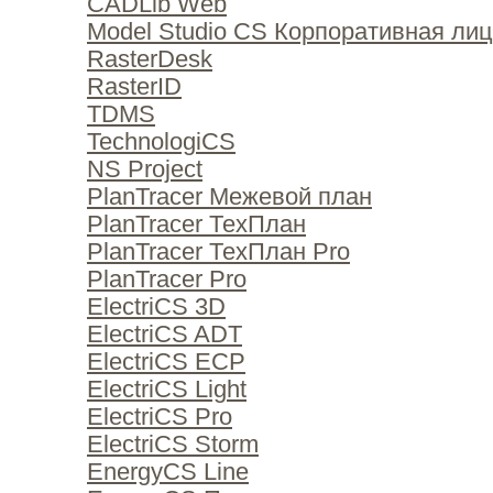
CADLib Web
Model Studio CS Корпоративная ли
RasterDesk
RasterID
TDMS
TechnologiCS
NS Project
PlanTracer Межевой план
PlanTracer ТехПлан
PlanTracer ТехПлан Pro
PlanTracer Pro
ElectriCS 3D
ElectriCS ADT
ElectriCS ECP
ElectriCS Light
ElectriCS Pro
ElectriCS Storm
EnergyCS Line