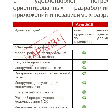
LT удовлетворяет потре
ориентированных разработч
приложений и независимых разра
Maya 2015
Идеально для:
всех
незав
художников
худож
по
для м
анимации;
3D-моделирование
Моделирование полигональных
сетей и сетей сглаживания
Создание примитивов
Инструменты создания сетки
Инструменты утончения полигона/
сетки
Инструмент для упрощения
многоугольников
Контуры ребра и кольца
Рабочий процесс ускоренного
моделирования NEX
Инструменты симметрии на базе