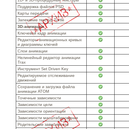
Поддержка файлов PSD
Карты передачи
Запекание текстур Turtle
3D-анимация
Ключевой кадр анимации
Редакторы анимационных кривых
и диаграммы ключей
Слои анимации
Нелинейный редактор анимации
Trax
Инструмент Set Driven Key
Редактируемое отслеживание
движений
Сохранение и загрузка файла
анимации ATOM
Точечные зависимости
Зависимости цели
Зависимости ориентации
Зависимости масштабирования
Родительские зависимости