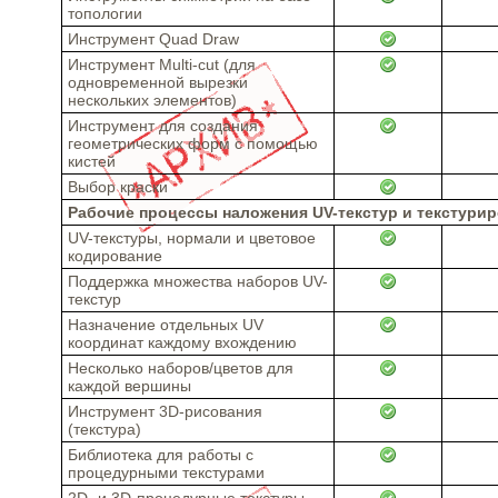
топологии
Инструмент Quad Draw
Инструмент Multi-cut (для
одновременной вырезки
нескольких элементов)
Инструмент для создания
геометрических форм с помощью
кистей
Выбор краски
Рабочие процессы наложения UV-текстур и текстури
UV-текстуры, нормали и цветовое
кодирование
Поддержка множества наборов UV-
текстур
Назначение отдельных UV
координат каждому вхождению
Несколько наборов/цветов для
каждой вершины
Инструмент 3D-рисования
(текстура)
Библиотека для работы с
процедурными текстурами
2D- и 3D-процедурные текстуры