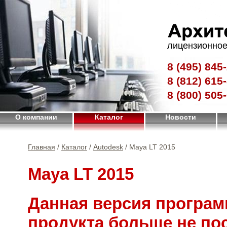
лицензионное
8 (495)
845-
8 (812)
615-
8 (800)
505-
О компании
Каталог
Новости
Главная
/
Каталог
/
Autodesk
/ Maya LT 2015
Maya LT 2015
Данная версия програм
продукта больше не по