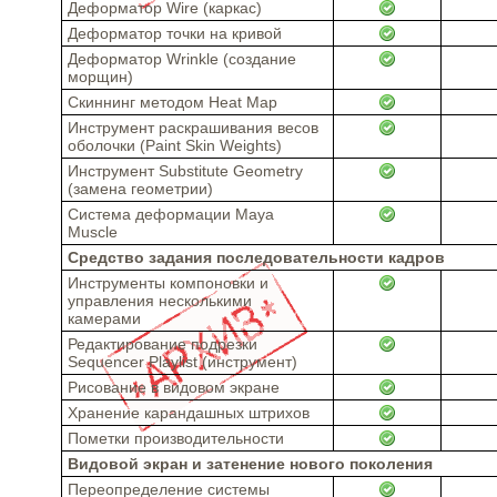
Деформатор Wire (каркас)
Деформатор точки на кривой
Деформатор Wrinkle (создание
морщин)
Скиннинг методом Heat Map
Инструмент раскрашивания весов
оболочки (Paint Skin Weights)
Инструмент Substitute Geometry
(замена геометрии)
Система деформации Maya
Muscle
Средство задания последовательности кадров
Инструменты компоновки и
управления несколькими
камерами
Редактирование подрезки
Sequencer Playlist (инструмент)
Рисование в видовом экране
Хранение карандашных штрихов
Пометки производительности
Видовой экран и затенение нового поколения
Переопределение системы