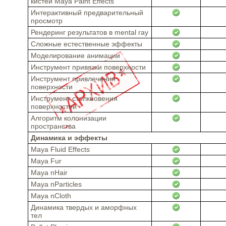
кистей Maya Paint Effects
Интерактивный предварительный
просмотр
Рендеринг результатов в mental ray
Сложные естественные эффекты
Моделирование анимации
Инструмент привязки поверхности
Инструмент привлечения
поверхности
Инструмент столкновения
поверхностей
Алгоритм колонизации
пространства
Динамика и эффекты
Maya Fluid Effects
Maya Fur
Maya nHair
Maya nParticles
Maya nCloth
Динамика твердых и аморфных
тел