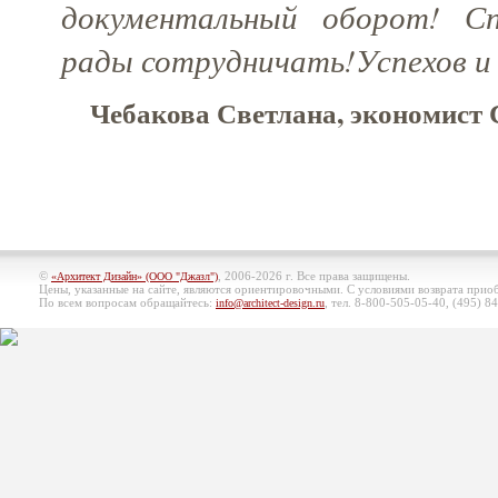
документальный оборот! Сп
рады сотрудничать!Успехов и 
Чебакова Светлана, экономист
©
, 2006-2026 г. Все права защищены.
«Архитект Дизайн» (ООО "Джазл")
Цены, указанные на сайте, являются ориентировочными. С условиями возврата при
По всем вопросам обращайтесь:
, тел. 8-800-505-05-40, (495)
84
info@architect-design.ru