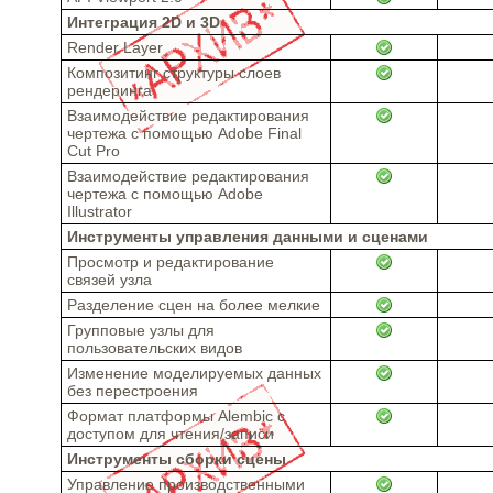
Интеграция 2D и 3D
Render Layer
Композитинг структуры слоев
рендеринга
Взаимодействие редактирования
чертежа с помощью Adobe Final
Cut Pro
Взаимодействие редактирования
чертежа с помощью Adobe
Illustrator
Инструменты управления данными и сценами
Просмотр и редактирование
связей узла
Разделение сцен на более мелкие
Групповые узлы для
пользовательских видов
Изменение моделируемых данных
без перестроения
Формат платформы Alembic с
доступом для чтения/записи
Инструменты сборки сцены
Управление производственными