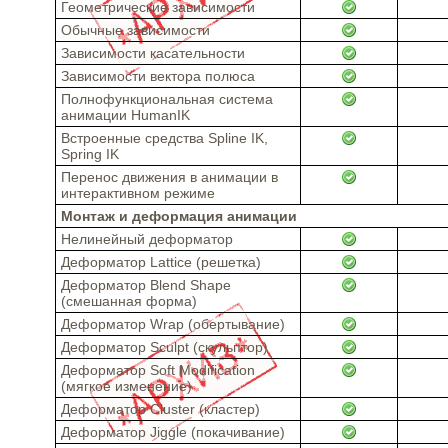
Геометрические зависимости
Обычные зависимости
Зависимости касательности
Зависимости вектора полюса
Полнофункциональная система
анимации HumanIK
Встроенные средства Spline IK,
Spring IK
Перенос движения в анимации в
интерактивном режиме
Монтаж и деформация анимации
Нелинейный деформатор
Деформатор Lattice (решетка)
Деформатор Blend Shape
(смешанная форма)
Деформатор Wrap (обертывание)
Деформатор Sculpt (cкульптор)
Деформатор Soft Modification
(мягкое изменение)
Деформатор Cluster (кластер)
Деформатор Jiggle (покачивание)