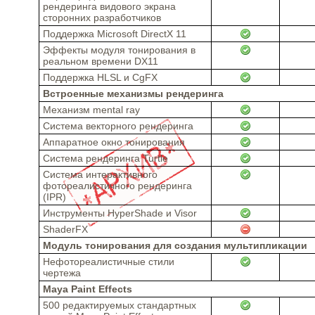
рендеринга видового экрана
сторонних разработчиков
Поддержка Microsoft DirectX 11
Эффекты модуля тонирования в
реальном времени DX11
Поддержка HLSL и CgFX
Встроенные механизмы рендеринга
Механизм mental ray
Система векторного рендеринга
Аппаратное окно тонирования
Система рендеринга Turtle
Система интерактивного
фотореалистичного рендеринга
(IPR)
Инструменты HyperShade и Visor
ShaderFX
Модуль тонирования для создания мультипликации
Нефотореалистичные стили
чертежа
Maya Paint Effects
500 редактируемых стандартных