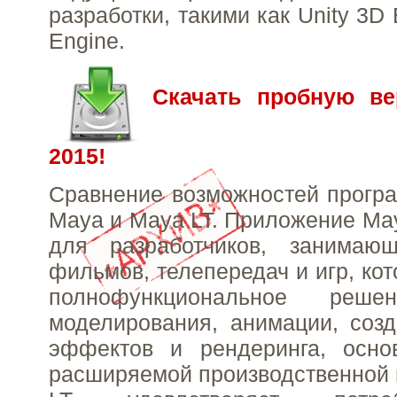
разработки, такими как Unity 3D 
Engine.
Скачать пробную в
2015!
Сравнение возможностей прогр
Maya и Maya LT. Приложение Ma
для разработчиков, занимаю
фильмов, телепередач и игр, ко
полнофункциональное ре
моделирования, анимации, соз
эффектов и рендеринга, осно
расширяемой производственной