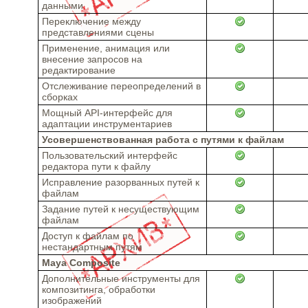
данными
Переключение между
представлениями сцены
Применение, анимация или
внесение запросов на
редактирование
Отслеживание переопределений в
сборках
Мощный API-интерфейс для
адаптации инструментариев
Усовершенствованная работа с путями к файлам
Пользовательский интерфейс
редактора пути к файлу
Исправление разорванных путей к
файлам
Задание путей к несуществующим
файлам
Доступ к файлам по
нестандартным путям
Maya Composite
Дополнительные инструменты для
композитинга, обработки
изображений