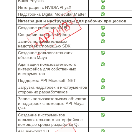
Bullet Physics
Интеграция с NVIDIA PhysX
Надстройка Digital Molecular Matter
Интеграция и инструменты для рабочих процессов
Создание сценариев MEL
Сценарии на языке Python
Запись пользовательских
надстроек с помощью SDK
Создание пользовательских
объектов Maya
Адаптация пользовательского
интерфейса для собственных
инструментов
Поддержка API Microsoft .NET
Загрузка надстроек и инструментов
сторонних разработчиков
Запись пользовательских объектов
и надстроек с помощью API Maya
C++
Создание инструментов
пользовательского интерфейса с
помощью среды разработки Qt
API Viewport 2.0