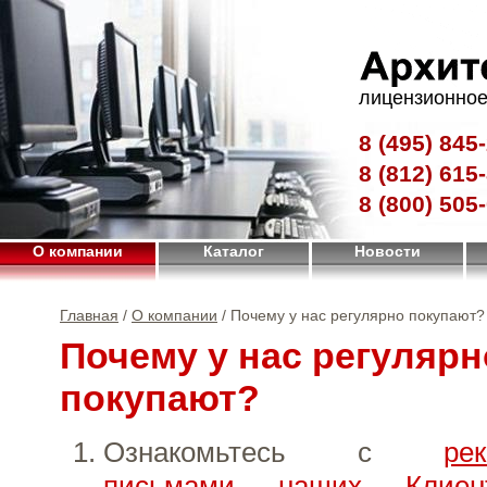
лицензионное
8 (495)
845-
8 (812)
615-
8 (800)
505-
О компании
Каталог
Новости
Главная
/
О компании
/ Почему у нас регулярно покупают?
Почему у нас регулярн
покупают?
Ознакомьтесь с
ре
письмами наших Клиен