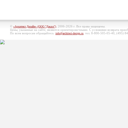
©
, 2006-2026 г. Все права защищены.
«Архитект Дизайн» (ООО "Джазл")
Цены, указанные на сайте, являются ориентировочными. С условиями возврата при
По всем вопросам обращайтесь:
, тел. 8-800-505-05-40, (495)
84
info@architect-design.ru