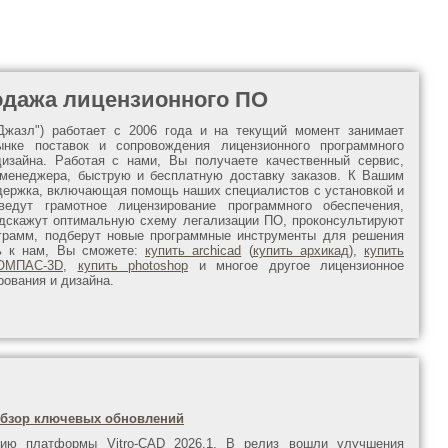
родажа лицензионного ПО
Джазл") работает с 2006 года и на текущий момент занимает
нке поставок и сопровождения лицензионного программного
изайна. Работая с нами, Вы получаете качественный сервис,
менеджера, быструю и бесплатную доставку заказов. К Вашим
держка, включающая помощь наших специалистов с установкой и
ведут грамотное лицензирование программного обеспечения,
одскажут оптимальную схему легализации ПО, проконсультируют
грамм, подберут новые программные инструменты для решения
ь к нам, Вы сможете:
купить archicad
(
купить архикад
),
купить
ОМПАС-3D
,
купить photoshop
и многое другое лицензионное
рования и дизайна.
: обзор ключевых обновлений
сию платформы Vitro-CAD 2026.1. В релиз вошли улучшения