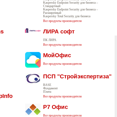
Kaspersky Endpoint Security для бизнеса –
Стандартный
Kaspersky Endpoint Security для бизнеса –
Расширенный
Kaspersky Total Security для бизнеса
Все продукты производителя
hs
ЛИРА софт
ПК ЛИРА
Все продукты производителя
МойОфис
Все продукты производителя
ПСП "Стройэкспертиза"
BASE
Фундамент
Плита
pInfo
Все продукты производителя
Р7 Офис
Все продукты производителя