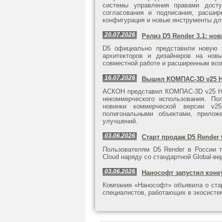
системы управления правами досту
согласования и подписания, расшир
конфигурация и новые инструменты дл
20.07.2026
Релиз D5 Render 3.1: н
D5 официально представили новую 
архитекторов и дизайнеров на новы
совместной работе и расширенным воз
16.07.2026
Вышел КОМПАС-3D v25 H
АСКОН представил КОМПАС-3D v25 Ho
некоммерческого использования. П
новинки коммерческой версии v2
полигональными объектами, прилож
улучшений.
03.06.2026
Старт продаж D5 Render
Пользователям D5 Render в России т
Cloud наряду со стандартной Global-ве
03.06.2026
Нанософт запустил конк
Компания «Нанософт» объявила о стар
специалистов, работающих в экосисте