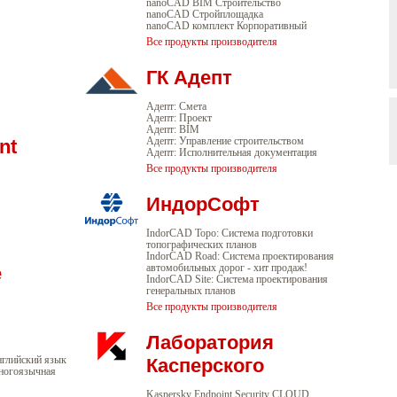
nanoCAD BIM Строительство
nanoCAD Стройплощадка
nanoCAD комплект Корпоративный
Все продукты производителя
ГК Адепт
Адепт: Смета
Адепт: Проект
Адепт: BIM
nt
Адепт: Управление строительством
Адепт: Исполнительная документация
Все продукты производителя
ИндорСофт
IndorCAD Topo: Система подготовки
топографических планов
IndorCAD Road: Система проектирования
е
автомобильных дорог - хит продаж!
IndorCAD Site: Система проектирования
генеральных планов
Все продукты производителя
Лаборатория
нглийский язык
Касперского
Многоязычная
Kaspersky Endpoint Security CLOUD