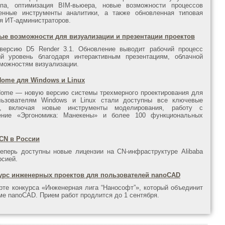
па, оптимизация BIM-вьюера, новые возможности процессов
енные инструменты аналитики, а также обновленная типовая
я ИТ-администраторов.
овые возможности для визуализации и презентации проектов
версию D5 Render 3.1. Обновление выводит рабочий процесс
й уровень благодаря интерактивным презентациям, облачной
можностям визуализации.
ome для Windows и Linux
me — новую версию системы трехмерного проектирования для
ользователям Windows и Linux стали доступны все ключевые
5, включая новые инструменты моделирования, работу с
ение «Эргономика: Манекены» и более 100 функциональных
 CN в России
еперь доступны новые лицензии на CN-инфраструктуре Alibaba
рсией.
урс инженерных проектов для пользователей nanoCAD
те конкурса «Инженерная лига “Нанософт”», который объединит
ме nanoCAD. Прием работ продлится до 1 сентября.