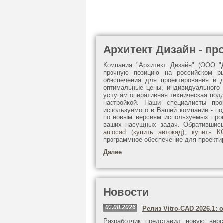
Архитект Дизайн - п
Компания "Архитект Дизайн" (ООО "
прочную позицию на российском ры
обеспечения для проектирования и д
оптимальные цены, индивидуального 
услугам оперативная техническая под
настройкой. Наши специалисты про
используемого в Вашей компании - п
по новым версиям используемых про
ваших насущных задач. Обратившис
autocad
(
купить автокад
),
купить К
программное обеспечение для проекти
Далее
Новости
03.08.2026
Релиз Vitro-CAD 2026.1
Разработчик представил новую вер