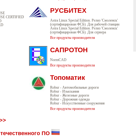
РУСБИТЕХ
ISE
SE CERTIFIED
Astra Linux Special Edition. Релиз 'Смоленск'
D
(сертифицирован ФСБ). Для рабочей станции
RD
Astra Linux Special Edition. Релиз 'Смоленск'
(сертифицирован ФСБ). Для сервера
Все продукты производителя
САПРОТОН
NormCAD
Все продукты производителя
Топоматик
Robur - Автомобильные дороги
Robur - Изыскания
Robur - Железные дороги
Robur - Дорожная одежда
Robur - Искусственные сооружения
Все продукты производителя
>>
 отечественного ПО