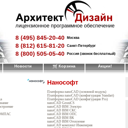
лицензионное программное обеспечение
8 (495)
845-20-40
Москва
8 (812)
615-81-20
Санкт-Петербург
8 (800)
505-05-40
Россия (звонок бесплатный)
Новости
Корзина
Акции!
Нанософт
Платформа nanoCAD (основной модуль)
Платформа nanoCAD (конфигурация Standart)
ка
Платформа nanoCAD (конфигурация Pro)
вание
nanoCAD GeoniCS
строение
nanoCAD BIM Электро
nanoCAD BIM СКС
КОМПАС
nanoCAD BIM ОПС
nanoCAD BIM ВК
nanoCAD BIM Отопление
nanoCAD комплект Инженерия