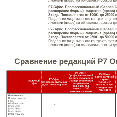
лицензии (право) на обновления сроком де
Р7-Офис. Профессиональный (Сервер С
расширение Формы), лицензия (право) 
2 года. Поставляется от 10001 до 25000
Продление лицензионного контракта путем
лицензии (право) на обновления сроком де
Р7-Офис. Профессиональный (Сервер С
расширение Формы), лицензия (право) 
2 года. Поставляется от 25001 до 50000
Продление лицензионного контракта путем
лицензии (право) на обновления сроком де
Сравнение редакций Р7 
Р7-Офис.
Р7-Офис.
Профессиональный
Корпоративный
(серверная версия)
Р7-Офис.
сервер
Облачный
Сервер документов
Профессиональный
"Базовый"
офис
(встраивамое
(десктопная версия)
(
именные
или
решение, под
конкурентные
запрос от 100
лицензии)
активных сессий)
Приложения
Совместимость
с ОС:
Windows, Mac,
✔
Linux, Альт
Linux, Rosa
Linux, Astra
Linux, РЕД ОС