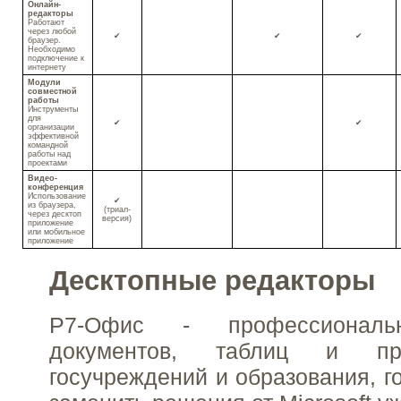
Онлайн-
редакторы
Работают
через любой
✔
✔
✔
браузер.
Необходимо
подключение к
интернету
Модули
совместной
работы
Инструменты
для
✔
✔
организации
эффективной
командной
работы над
проектами
Видео-
конференция
Использование
✔
из браузера,
(триал-
через десктоп
версия)
приложение
или мобильное
приложение
Десктопные редакторы
Р7-Офис - профессиональ
документов, таблиц и пр
госучреждений и образования, г