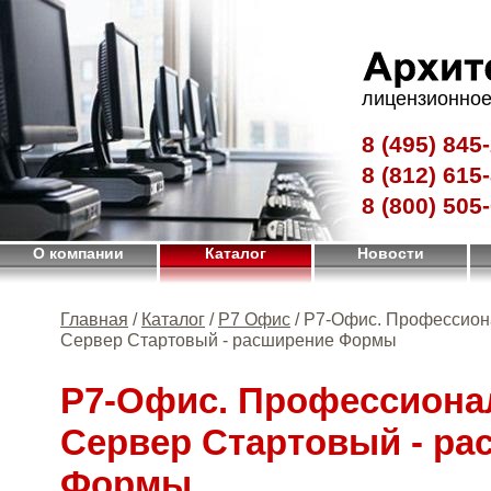
лицензионное
8 (495)
845-
8 (812)
615-
8 (800)
505-
О компании
Каталог
Новости
Главная
/
Каталог
/
Р7 Офис
/ Р7-Офис. Профессио
Сервер Стартовый - расширение Формы
Р7-Офис. Профессион
Сервер Стартовый - ра
Формы