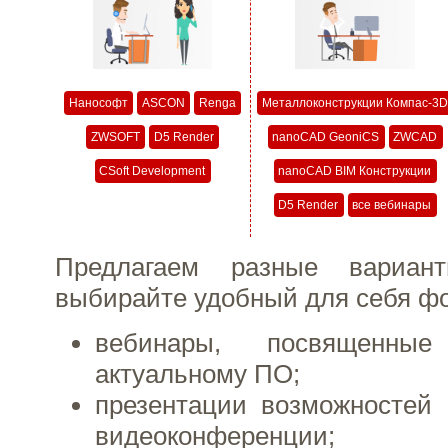
Нанософт
ASCON
Renga
Металлоконструкции Компас-3D
ZWSOFT
D5 Render
nanoCAD GeoniCS
ZWCAD
CSoft Development
nanoCAD BIM Конструкции
D5 Render
все вебинары
Предлагаем разные вариан
выбирайте удобный для себя ф
вебинары, посвященны
актуальному ПО;
презентации возможностей
видеоконференции;