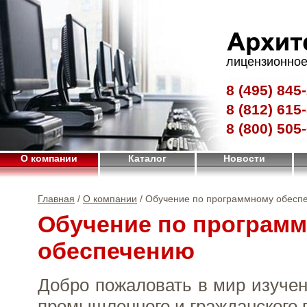
лицензионное
8 (495)
845-
8 (812)
615-
8 (800)
505-
О компании
Каталог
Новости
Главная
/
О компании
/ Обучение по программному обесп
Обучение по програм
обеспечению
Добро пожаловать в мир изуче
промышленного и гражданского 