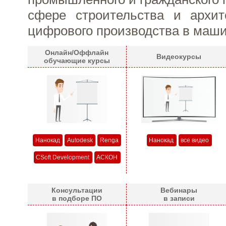
сфере строительства и архит
цифрового производства в маши
Онлайн/Оффлайн
Видеокурсы
обучающие курсы
Нанокад
Autodesk
Renga
Нанокад
все видео
CSoft Development
АСКОН
Консультации
Вебинары
в подборе ПО
в записи