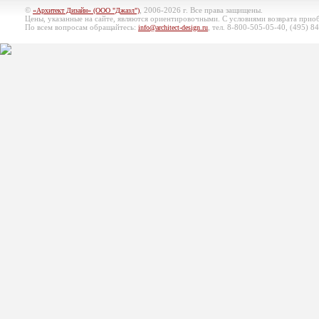
©
, 2006-2026 г. Все права защищены.
«Архитект Дизайн» (ООО "Джазл")
Цены, указанные на сайте, являются ориентировочными. С условиями возврата при
По всем вопросам обращайтесь:
, тел. 8-800-505-05-40, (495)
84
info@architect-design.ru