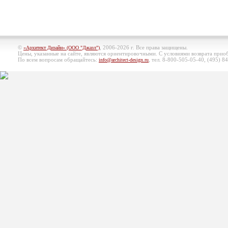
©
, 2006-2026 г. Все права защищены.
«Архитект Дизайн» (ООО "Джазл")
Цены, указанные на сайте, являются ориентировочными. С условиями возврата при
По всем вопросам обращайтесь:
, тел. 8-800-505-05-40, (495)
84
info@architect-design.ru