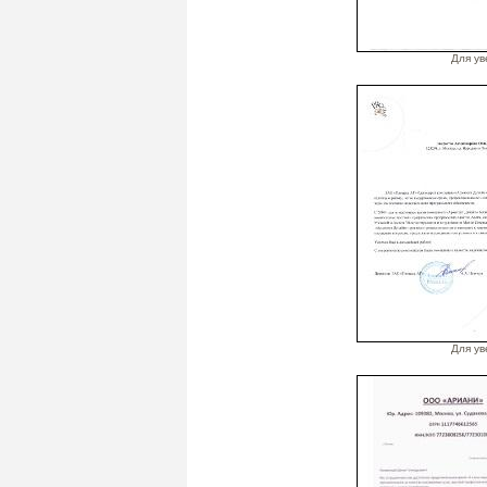
Для ув
Для ув