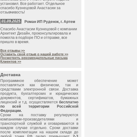
установил. Все работает. Отдельное
спасибо Кузнецовой Анастасии за
отзывчивость!
01.09.2025
Роман ИП Руденок, г. Артем
Спасибо Анастасии Кузнецовой с компании
Архитект Дизайн, проконсультировала и
помогла в подборе ПО и отправке, все
пришло в время.
Все отзывы >>
Оставить свой отзыв о нашей работе >>
Посмотреть рекомендательные письма
Клиентов >>
Доставка
Программное обеспечение может
поставляться как физически, так и
средствами электронной связи. Доставка
продукта, бухгалтерских и юридических
документов, сертификатов, бумажных
лицензий и т.д. осуществляется
бесплатно
по всей территории Российской
Федерации.
Сроки на поставку регулируются
компаниями-производителями и
транспортной службой и оговариваются в
каждом случае отдельно. Сроки доставки
после комплектации на нашем складе до
любой точки РФ редко превышают
2-3