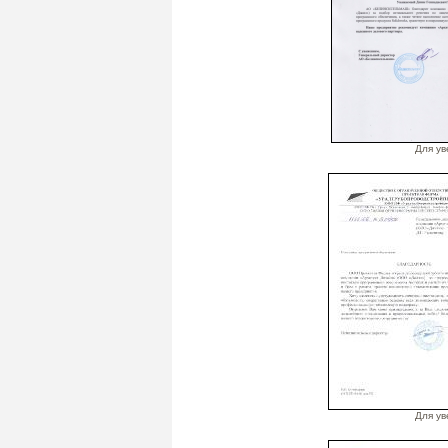
Для ув
Для ув