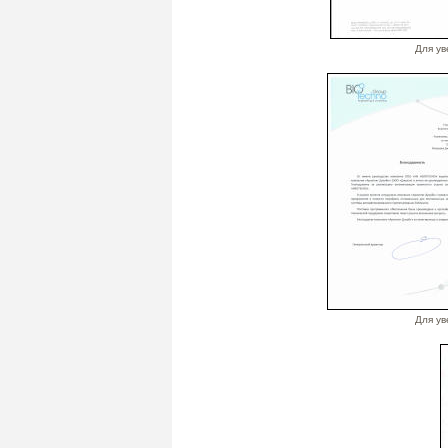
Для ув
Для ув