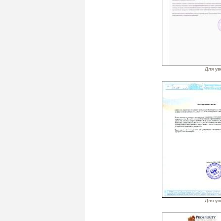
Для ув
Для ув