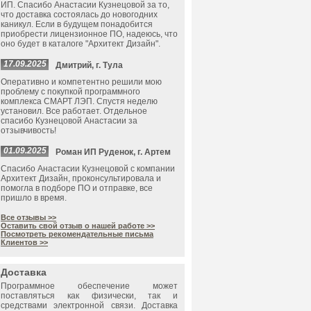
ИП. Спасибо Анастасии Кузнецовой за то,
что доставка состоялась до новогодних
каникул. Если в будущем понадобится
приобрести лицензионное ПО, надеюсь, что
оно будет в каталоге "Архитект Дизайн".
17.09.2025
Дмитрий, г. Тула
Оперативно и компетентно решили мою
проблему с покупкой программного
комплекса СМАРТ ЛЭП. Спустя неделю
установил. Все работает. Отдельное
спасибо Кузнецовой Анастасии за
отзывчивость!
01.09.2025
Роман ИП Руденок, г. Артем
Спасибо Анастасии Кузнецовой с компании
Архитект Дизайн, проконсультировала и
помогла в подборе ПО и отправке, все
пришло в время.
Все отзывы >>
Оставить свой отзыв о нашей работе >>
Посмотреть рекомендательные письма
Клиентов >>
Доставка
Программное обеспечение может
поставляться как физически, так и
средствами электронной связи. Доставка