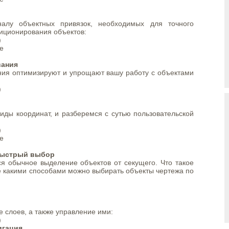
алу объектных привязок, необходимых для точного
зиционирования объектов:
)
е
вания
ния оптимизируют и упрощают вашу работу с объектами
)
иды координат, и разберемся с сутью пользовательской
)
е
быстрый выбор
ся обычное выделение объектов от секущего. Что такое
же какими способами можно выбирать объекты чертежа по
 слоев, а также управление ими:
)
игация