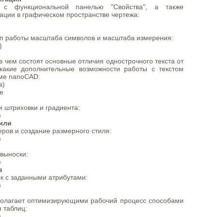
 с функциональной панелью "Свойства", а также
ации в графическом пространстве чертежа:
п работы масштаба символов и масштаба измерения:
)
 в чем состоят основные отличия однострочного текста от
 какие дополнительные возможности работы с текстом
ме nanoCAD:
а)
е
 штриховки и градиента:
)
или
ров и создание размерного стиля:
)
ивыноски:
)
в
к с заданными атрибутами:
)
олагает оптимизирующими рабочий процесс способами
 таблиц:
)