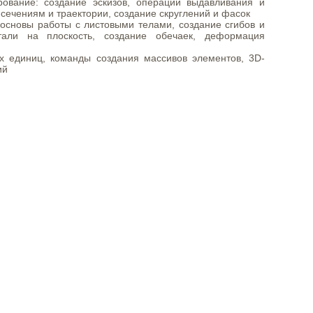
ование: создание эскизов, операции выдавливания и
сечениям и траектории, создание скруглений и фасок
основы работы с листовыми телами, создание сгибов и
етали на плоскость, создание обечаек, деформация
х единиц, команды создания массивов элементов, 3D-
ий