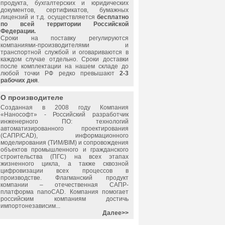
продукта, бухгалтерских и юридических
документов, сертификатов, бумажных
лицензий и т.д. осуществляется
бесплатно
по всей территории Российской
Федерации.
Сроки на поставку регулируются
компаниями-производителями и
транспортной службой и оговариваются в
каждом случае отдельно. Сроки доставки
после комплектации на нашем складе до
любой точки РФ редко превышают
2-3
рабочих дня
.
О производителе
Созданная в 2008 году Компания
«
Нанософт
» - Российский разработчик
инженерного ПО: технологий
автоматизированного проектирования
(САПР/CAD), информационного
моделирования (ТИМ/BIM) и сопровождения
объектов промышленного и гражданского
строительства (ПГС) на всех этапах
жизненного цикла, а также сквозной
цифровизации всех процессов в
производстве. Флагманский продукт
компании – отечественная САПР-
платформа nanoCAD. Компания помогает
российским компаниям достичь
импортонезависим...
Далее>>