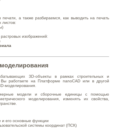
печати, а также разбираемся, как выводить на печать
 листов:
ы)
ю растровых изображений:
)
риала
-моделирования
рабатывающих 3D-объекты в рамках строительных и
. Вы работаете на Платформе nanoCAD или в другой
 3D-моделирования.
ехмерные модели и сборочные единицы с помощью
метрического моделирования, изменять их свойства,
транстве.
 и его основные функции
ьзовательской системы координат (ПСК)