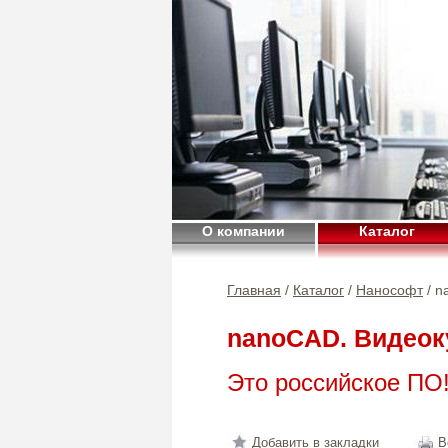
О компании
Каталог
Главная
/
Каталог
/
Нанософт
/ n
nanoCAD. Видео
Это российское ПО
Добавить в закладки
В