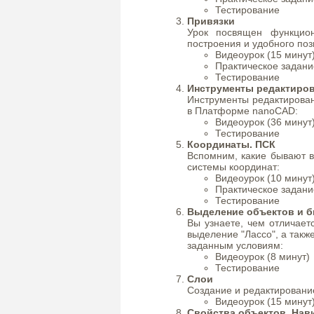
Тестирование
Привязки
Урок посвящен функцион
построения и удобного по
Видеоурок (15 минут
Практическое задани
Тестирование
Инструменты редактиро
Инструменты редактирова
в Платформе nanoCAD:
Видеоурок (36 минут
Тестирование
Координаты. ПСК
Вспомним, какие бывают в
системы координат:
Видеоурок (10 минут
Практическое задани
Тестирование
Выделение объектов и 
Вы узнаете, чем отличает
выделение "Лассо", а так
заданным условиям:
Видеоурок (8 минут)
Тестирование
Слои
Создание и редактирование
Видеоурок (15 минут
Свойства объектов. Нав