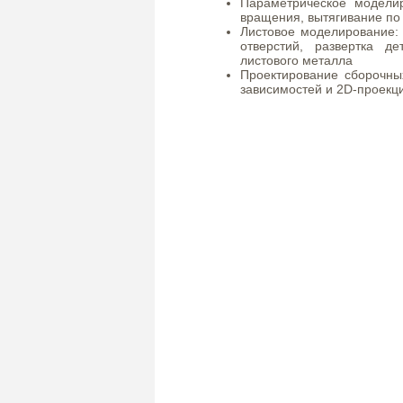
Параметрическое моделир
вращения, вытягивание по 
Листовое моделирование: 
отверстий, развертка д
листового металла
Проектирование сборочны
зависимостей и 2D-проекц