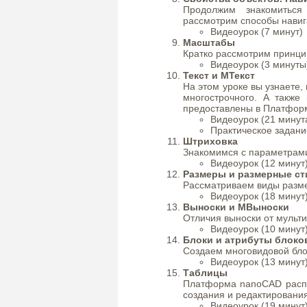
Продолжим знакомиться
рассмотрим способы навиг
Видеоурок (7 минут)
Масштабы
Кратко рассмотрим принци
Видеоурок (3 минуты
Текст и МТекст
На этом уроке вы узнаете,
многострочного. А также
предоставлены в Платфор
Видеоурок (21 минут
Практическое задани
Штриховка
Знакомимся с параметрами
Видеоурок (12 минут
Размеры и размерные ст
Рассматриваем виды разме
Видеоурок (18 минут
Выноски и МВыноски
Отличия выноски от мульт
Видеоурок (10 минут
Блоки и атрибуты блоко
Создаем многовидовой бло
Видеоурок (13 минут
Таблицы
Платформа nanoCAD расп
создания и редактирования
Видеоурок (19 минут