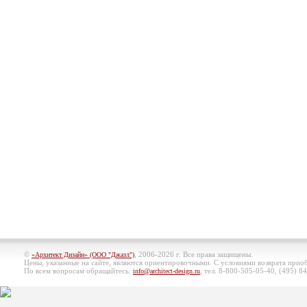
©
, 2006-2026 г. Все права защищены.
«Архитект Дизайн» (ООО "Джазл")
Цены, указанные на сайте, являются ориентировочными. С условиями возврата при
По всем вопросам обращайтесь:
, тел. 8-800-505-05-40, (495)
84
info@architect-design.ru