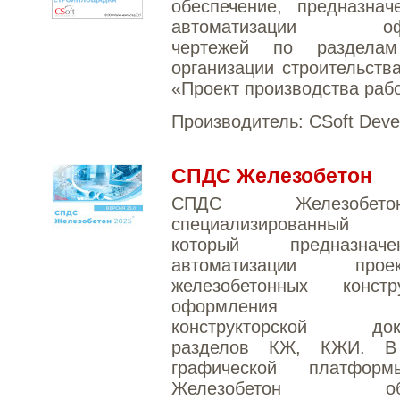
обеспечение, предназнач
автоматизации офо
чертежей по разделам
организации строительств
«Проект производства рабо
Производитель:
CSoft Deve
СПДС Железобетон
СПДС Железоб
специализированный 
который предназна
автоматизации проект
железобетонных конст
оформления про
конструкторской доку
разделов КЖ, КЖИ. В 
графической платфо
Железобетон обяз