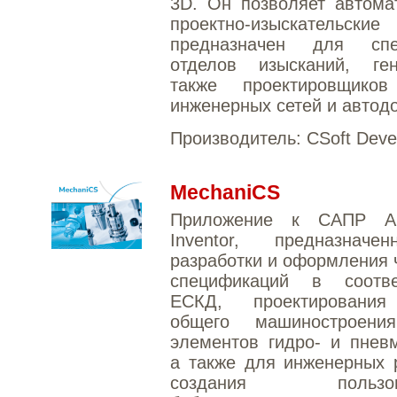
3D. Он позволяет автома
проектно-изыскательские
предназначен для спе
отделов изысканий, ге
также проектировщико
инженерных сетей и автодо
Производитель:
CSoft Deve
MechaniCS
Приложение к САПР A
Inventor, предназнач
разработки и оформления 
спецификаций в соотв
ЕСКД, проектирования
общего машиностроени
элементов гидро- и пнев
а также для инженерных 
создания пользова