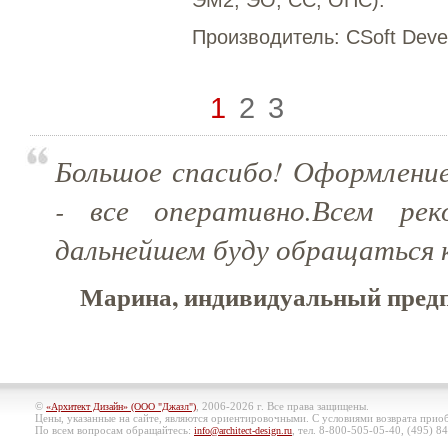
ЭМ2, ЭО, СС, ОПС).
Производитель:
CSoft Deve
1
2
3
Большое спасибо! Оформление
- все оперативно.Всем рек
дальнейшем буду обращаться 
Марина, индивидуальный предп
©
, 2006-2026 г. Все права защищены.
«Архитект Дизайн» (ООО "Джазл")
Цены, указанные на сайте, являются ориентировочными. С условиями возврата при
По всем вопросам обращайтесь:
, тел. 8-800-505-05-40, (495)
84
info@architect-design.ru