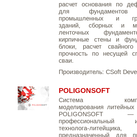
расчет основания по де
для фундаментов
промышленных и гра
зданий, сборных и мо
ленточных фундаме
кирпичные стены и фун
блоки, расчет свайного
прочность по несущей сп
сваи.
Производитель:
CSoft Deve
POLIGONSOFT
Система компьют
моделирования литейных 
POLIGONSOFT 
профессиональный ин
технолога-литейщика,
предназначенный для п