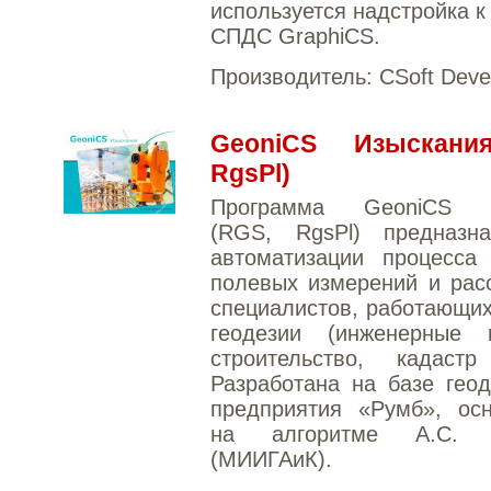
используется надстройка к
СПДС GraphiCS.
Производитель:
CSoft Deve
GeoniCS Изыскани
RgsPl)
Программа GeoniCS И
(RGS, RgsPl) предназн
автоматизации процесса 
полевых измерений и рас
специалистов, работающих
геодезии (инженерные и
строительство, кадаст
Разработана на базе геод
предприятия «Румб», осн
на алгоритме А.С. 
(МИИГАиК).