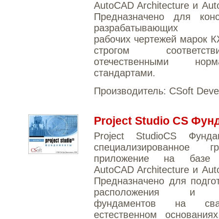
AutoCAD Architecture и Au
Предназначено для конст
разрабатывающих к
рабочих чертежей марок 
строгом соответ
отечественными но
стандартами.
Производитель:
CSoft Deve
Project Studio CS Фу
Project StudioCS Фун
специализированное гр
приложение на базе 
AutoCAD Architecture и Au
Предназначено для подго
расположения и ч
фундаментов на св
естественном основаниях