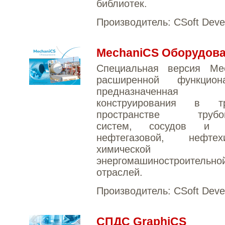
библиотек.
Производитель:
CSoft Deve
MechaniCS Оборудов
Специальная версия Me
расширенной функциона
предназначенн
конструирования в тр
пространстве трубоп
систем, сосудов и а
нефтегазовой, нефтехи
химическ
энергомашиностроительно
отраслей.
Производитель:
CSoft Deve
СПДС GraphiCS