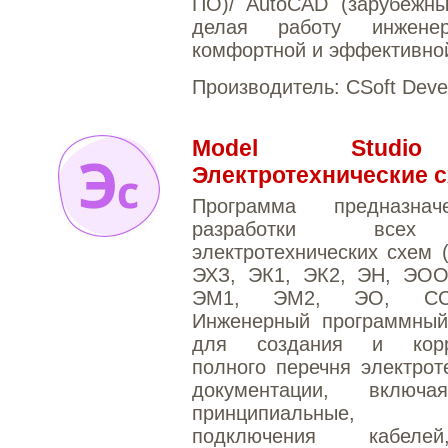
ПО)/ AutoCAD (зарубежны
делая работу инжене
комфортной и эффективно
Производитель:
CSoft Deve
Model Stud
Электротехнические 
Программа предназна
разработки всех
электротехнических схем 
ЭХЗ, ЭК1, ЭК2, ЭН, ЭОО
ЭМ1, ЭМ2, ЭО, СС
Инженерный программный
для создания и корре
полного перечня электрот
документации, включ
принципиальные,
подключения кабел