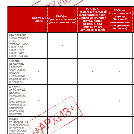
Р7-Офис.
Р7-Офис.
Профессиональный
Корпоративный
(серверная версия)
Р7-Офис.
сервер
Облачный
Сервер документов
Профессиональный
"Базовый"
офис
(встраивамое
(десктопная версия)
(
именные
или
решение, под
конкурентные
запрос от 100
лицензии)
активных сессий)
Приложения
Совместимость
с ОС:
Windows, Mac,
✔
Linux, Альт
Linux, Rosa
Linux, Astra
Linux, РЕД ОС
Онлайн-
редакторы
Работают
через любой
✔
✔
✔
браузер.
Необходимо
подключение к
интернету
Модули
совместной
работы
Инструменты
для
✔
✔
организации
эффективной
командной
работы над
проектами
Видео-
конференция
Использование
✔
из браузера,
(триал-
через десктоп
версия)
приложение