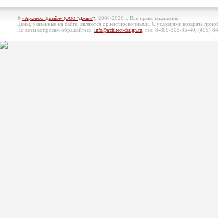
©
, 2006-2026 г. Все права защищены.
«Архитект Дизайн» (ООО "Джазл")
Цены, указанные на сайте, являются ориентировочными. С условиями возврата при
По всем вопросам обращайтесь:
, тел. 8-800-505-05-40, (495)
84
info@architect-design.ru