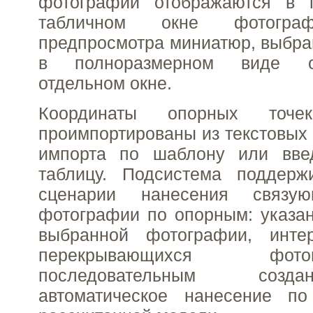
фотографий отображаются в 
табличном окне фотогр
предпросмотра миниатюр, выбр
в полноразмерном виде о
отдельном окне.
Координаты опорных точ
проимпортированы из текстовых 
импорта по шаблону или вве
таблицу. Подсистема поддерж
сценарии нанесения связу
фотографии по опорным: указа
выбранной фотографии, инте
перекрывающихся фо
последовательным созд
автоматическое нанесение по