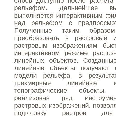
слоев доступно после расчета
рельефом. Дальнейшее в
выполняется интерактивным фи
над рельефом с предпросмот
Полученные таким образ
преобразовать в растровые 
растровым изображениям быс
интерактивном режиме распозн
линейных объектов. Созданны
линейные объекты получают 
модели рельефа, в результа
трехмерные линейные 
топографические объекты.
реализован ряд инструмен
растровых изображений, позво
подготовку растров для