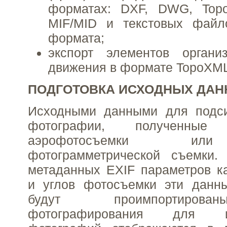
форматах: DXF, DWG, Top
MIF/MID и текстовых файл
формата;
экспорт элементов органи
движения в формате TopoXML
ПОДГОТОВКА ИСХОДНЫХ ДА
Исходными данными для подс
фотографии, полученн
аэрофотосъемки ил
фотограмметрической съемки
метаданных EXIF параметров к
и углов фотосъемки эти данны
будут проимпортиров
фотографирования для им