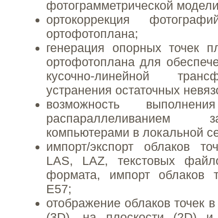
фотограмметрической модели
ортокоррекция фотограф
ортофотоплана;
генерация опорных точек п
ортофотоплана для обеспеч
кусочно-линейной тран
устранения остаточных невяз
возможность выполнен
распараллеливанием
компьютерами в локальной се
импорт/экспорт облаков то
LAS, LAZ, текстовых файл
формата, импорт облаков 
E57;
отображение облаков точек в
(3D), на плоскости (2D) и