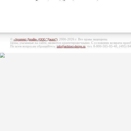
©
, 2006-2026 г. Все права защищены.
«Архитект Дизайн» (ООО "Джазл")
Цены, указанные на сайте, являются ориентировочными. С условиями возврата при
По всем вопросам обращайтесь:
, тел. 8-800-505-05-40, (495)
84
info@architect-design.ru