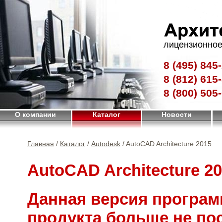
лицензионное
8 (495)
845-
8 (812)
615-
8 (800)
505-
О компании
Каталог
Новости
Главная
/
Каталог
/
Autodesk
/ AutoCAD Architecture 2015
AutoCAD Architecture 2
Данная версия програм
продукта больше не по