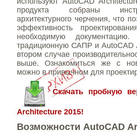
используют AutoCAD Architectur
продукта собраны инс
архитектурного черчения, что п
эффективность проектировани
необходимую документацию.
традиционную САПР и AutoCAD Ar
втором случае производительнос
выше. Ознакомиться же с но
можно в привычном для проекти
Скачать пробную в
Architecture 2015!
Возможности AutoCAD Arc