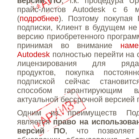
версий ПО
, т.к. процедура U
прайс-листов Autodesk с 6 
(
подробнее
). Поэтому покупая
подписки, Клиент в будущем не
версию приобретенного программ
принимая во внимание
наме
Autodesk
полностью перейти на 
лицензирования для ряд
продуктов, покупка постоян
подпиской сейчас становитс
способом гарантирующим в
актуальной бессрочной версией 
Одним из преимуществ Под
является
право на использов
версий ПО
, что позволяет