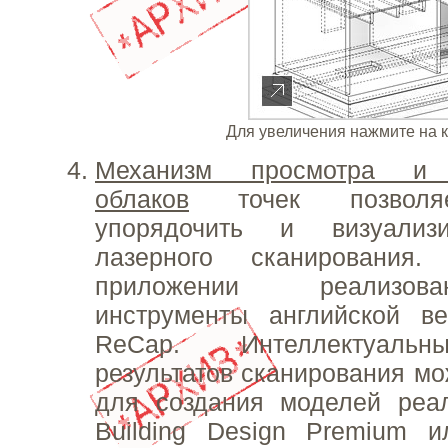
Для увеличения нажмите на 
Механизм просмотра и р
облаков
точек позволяет
упорядочить и визуализ
лазерного сканирования
приложении реализо
инструменты английской в
ReCap. Интеллектуаль
результатов сканирования мо
для создания моделей реа
Building Design Premium и