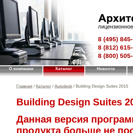
лицензионное
8 (495)
845-
8 (812)
615-
8 (800)
505-
О компании
Каталог
Новости
Главная
/
Каталог
/
Autodesk
/ Building Design Suites 2015
Building Design Suites 2
Данная версия програм
продукта больше не по