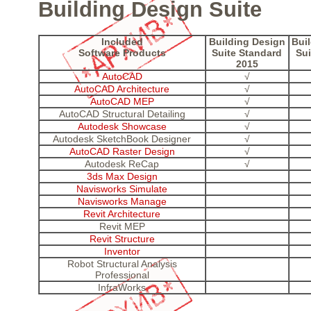
Building Design Suite
Included
Building Design
Bui
Software Products
Suite Standard
Su
2015
AutoCAD
√
AutoCAD Architecture
√
AutoCAD MEP
√
AutoCAD Structural Detailing
√
Autodesk Showcase
√
Autodesk SketchBook Designer
√
AutoCAD Raster Design
√
Autodesk ReCap
√
3ds Max Design
Navisworks Simulate
Navisworks Manage
Revit Architecture
Revit MEP
Revit Structure
Inventor
Robot Structural Analysis
Professional
InfraWorks