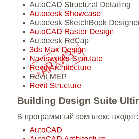
AutoCAD Structural Detailing
Autodesk Showcase
Autodesk SketchBook Designe
AutoCAD Raster Design
Autodesk ReCap
3ds Max Design
Navisworks Simulate
Revit Architecture
Revit MEP
Revit Structure
Building Design Suite Ulti
В программный комплекс входят:
AutoCAD
AutoCAD Architecture