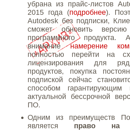
убрана из прайс-листов Au
2015 года (
подробнее
). Поэ
Autodesk без подписки, Кли
сможет обновить версию 
программного продукта.
внимание
намерение ком
полностью перейти на сх
лицензирования для ряд
продуктов, покупка постоя
подпиской сейчас становит
способом гарантирующим 
актуальной бессрочной вер
ПО.
Одним из преимуществ По
является
право на и