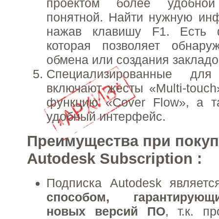
проектом более удобной
понятной. Найти нужную ин
нажав клавишу F1. Есть 
которая позволяет обнару
обмена или создания закладо
Специализированные дл
включают жесты «Multi-touch
функцию «Cover Flow», а т
удобный интерфейс.
Преимущества при покуп
Autodesk Subscription :
Подписка Autodesk являет
способом, гарантирую
новых версий ПО
, т.к. п