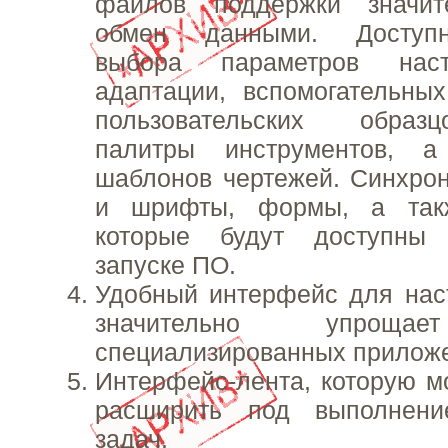
файлов поддержки значит
обмен данными. Доступн
выбора параметров наст
адаптации, вспомогательны
пользовательских образ
палитры инструментов, 
шаблонов чертежей. Синхро
и шрифты, формы, а так
которые будут доступны
запуске ПО.
Удобный интерфейс для нас
значительно упрощае
специализированных прилож
Интерфейс-лента, которую м
расширить под выполнени
задач.