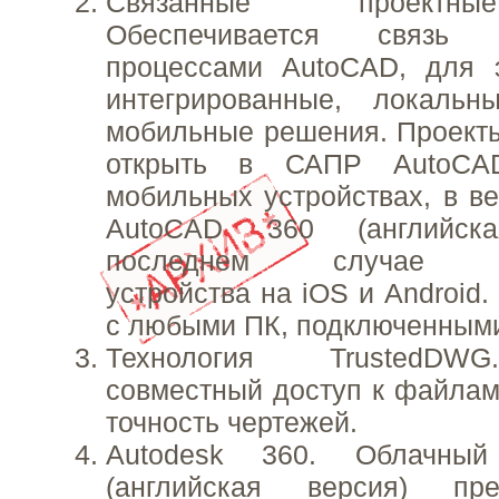
Связанные проектн
Обеспечивается связь
процессами AutoCAD, для э
интегрированные, локаль
мобильные решения. Проект
открыть в САПР AutoCA
мобильных устройствах, в ве
AutoCAD 360 (английск
последнем случае по
устройства на iOS и Android
с любыми ПК, подключенными 
Технология TrustedDW
совместный доступ к файлам
точность чертежей.
Autodesk 360. Облачный
(английская версия) пр