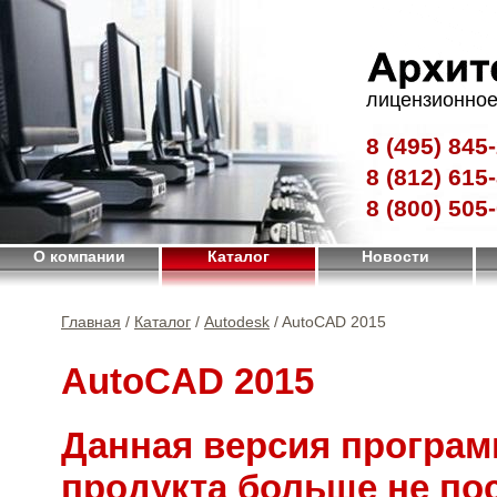
лицензионное
8 (495)
845-
8 (812)
615-
8 (800)
505-
О компании
Каталог
Новости
Главная
/
Каталог
/
Autodesk
/ AutoCAD 2015
AutoCAD 2015
Данная версия програм
продукта больше не по