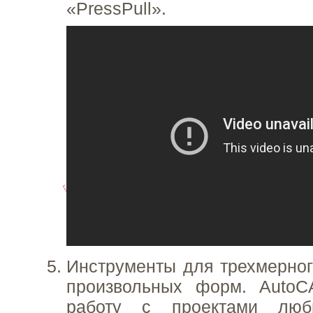
«PressPull».
Инструменты для трехмерно
произвольных форм. AutoC
работу с проектами лю