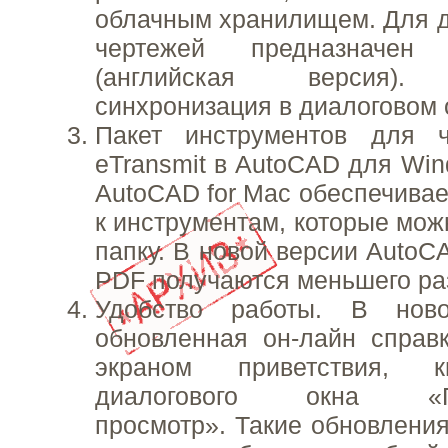
облачным хранилищем. Для д
чертежей предназначен
(английская версия). 
синхронизация в диалоговом 
Пакет инструментов для 
eTransmit в AutoCAD для Win
AutoCAD for Mac обеспечивае
к инструментам, которые мож
папку. В новой версии AutoC
PDF получаются меньшего ра
Удобство работы. В нов
обновленная он-лайн справ
экраном приветствия, к
диалогового окна «Пр
просмотр». Такие обновления