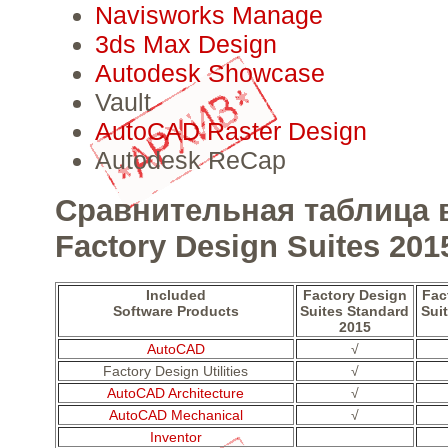
Navisworks Manage
3ds Max Design
Autodesk Showcase
Vault
AutoCAD Raster Design
Autodesk ReCap
Сравнительная таблица 
Factory Design Suites 201
Included
Factory Design
Fac
Software Products
Suites Standard
Sui
2015
AutoCAD
√
Factory Design Utilities
√
AutoCAD Architecture
√
AutoCAD Mechanical
√
Inventor