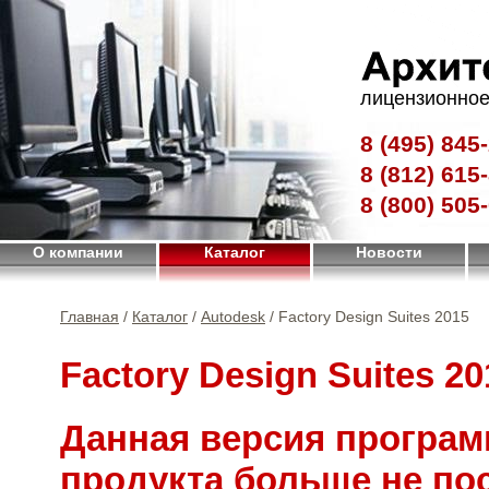
лицензионное
8 (495)
845-
8 (812)
615-
8 (800)
505-
О компании
Каталог
Новости
Главная
/
Каталог
/
Autodesk
/ Factory Design Suites 2015
Factory Design Suites 20
Данная версия програм
продукта больше не по