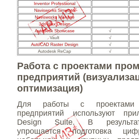
Inventor Professional
Navisworks Simulate
Navisworks Manage
3ds Max Design
Autodesk Showcase
√
Vault
√
AutoCAD Raster Design
√
Autodesk ReCap
√
Работа с проектами пр
предприятий (визуализа
оптимизация)
Для работы с проектами
предприятий используют при
Design Suite. В результа
упрощается подготовка ци