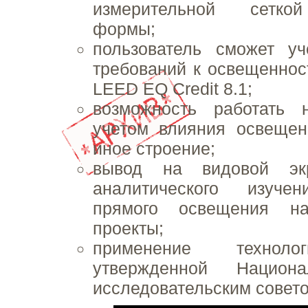
измерительной сетко
формы;
пользователь сможет у
требований к освещенност
LEED EQ Credit 8.1;
возможность работать 
учетом влияния освещен
иное строение;
вывод на видовой экр
аналитического изучен
прямого освещения на
проекты;
применение техноло
утвержденной Национ
исследовательским совет