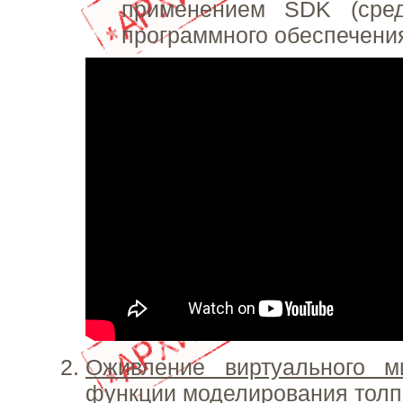
применением SDK (сред
программного обеспечения
Оживление виртуального м
функции моделирования толп