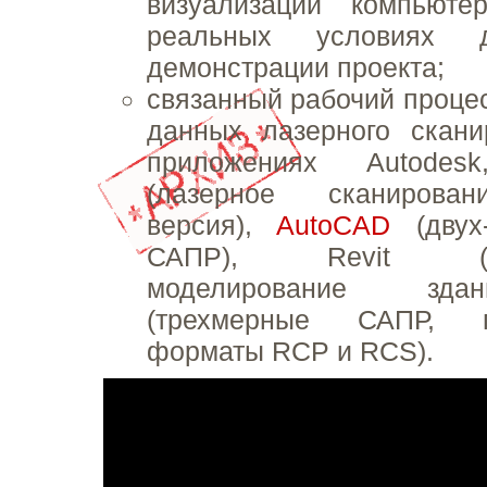
визуализации компьюте
реальных условиях 
демонстрации проекта;
связанный рабочий проце
данных лазерного скани
приложениях Autode
(лазерное сканирован
версия),
AutoCAD
(двух
САПР), Revit (ин
моделирование зд
(трехмерные САПР, п
форматы RCP и RCS).