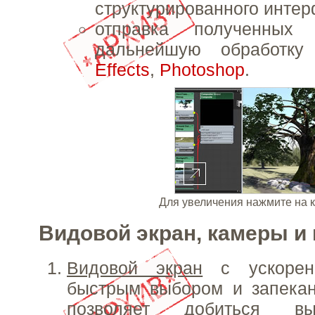
структурированного интер
отправка полученных
дальнейшую обработ
Effects
,
Photoshop
.
Для увеличения нажмите на 
Видовой экран, камеры и
Видовой экран
с ускоренн
быстрым выбором и запекан
позволяет добиться вы