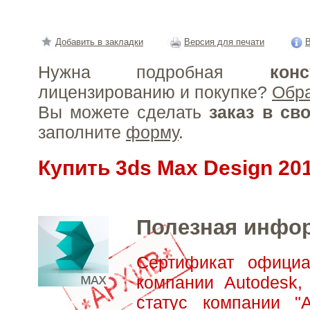
Добавить в закладки
Версия для печати
В
Нужна подробная
конс
лицензированию и покупке?
Обр
Вы можете сделать
заказ в св
заполните
форму
.
Купить 3ds Max Design 20
Полезная инфо
Сертификат официа
компании Autodesk,
статус компании "А