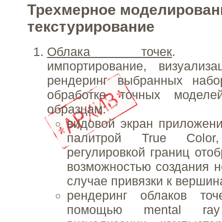
Трехмерное моделирован
текстурирование
Облака точек
. Под
импортирование, визуализа
рендеринг выбранных наб
обработке точных модел
образцам:
видовой экран приложени
палитрой True Color,
регулировкой границ отоб
возможностью создания н
случае привязки к вершин
рендеринг облаков то
помощью mental ra