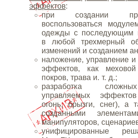
эффектов
:
при создании пр
воспользоваться модуле
одежды с последующим 
в любой трехмерный об
изменений и созданием а
наложение, управление и 
эффектов, как меховой
покров, трава и. т. д.;
разработка сложны
управляемых эффектов
огонь, брызги, снег), а 
созданными элемент
манипуляторов, сценарие
унифицированные ре