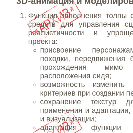
3D-анимация и моделиро
Функция заполнения толпы
с
средств для управления сц
реалистичности и упроще
проекта:
присвоение персонажа
походки, передвижения б
прохождения мимо
расположения сидя;
возможность изменить 
критериев при создании п
сохранение текстур д
применения и адаптации, 
и визуализации;
адаптация функции 