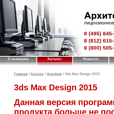
лицензионное
8 (495)
845-
8 (812)
615-
8 (800)
505-
О компании
Каталог
Новости
Главная
/
Каталог
/
Autodesk
/ 3ds Max Design 2015
3ds Max Design 2015
Данная версия програм
продукта больше не по