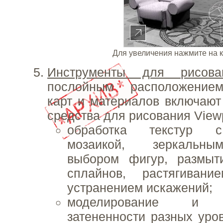
Для увеличения нажмите на 
Инструменты для рисова
послойным расположением
карт и материалов включают 
средства для рисования View
обработка текстур 
мозаикой, зеркальны
выбором фигур, размыт
сплайнов, растягивани
устранением искажений;
моделирование и ре
затененности разных уро