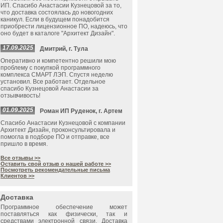
ИП. Спасибо Анастасии Кузнецовой за то,
что доставка состоялась до новогодних
каникул. Если в будущем понадобится
приобрести лицензионное ПО, надеюсь, что
оно будет в каталоге "Архитект Дизайн".
17.09.2025
Дмитрий, г. Тула
Оперативно и компетентно решили мою
проблему с покупкой программного
комплекса СМАРТ ЛЭП. Спустя неделю
установил. Все работает. Отдельное
спасибо Кузнецовой Анастасии за
отзывчивость!
01.09.2025
Роман ИП Руденок, г. Артем
Спасибо Анастасии Кузнецовой с компании
Архитект Дизайн, проконсультировала и
помогла в подборе ПО и отправке, все
пришло в время.
Все отзывы >>
Оставить свой отзыв о нашей работе >>
Посмотреть рекомендательные письма
Клиентов >>
Доставка
Программное обеспечение может
поставляться как физически, так и
средствами электронной связи. Доставка