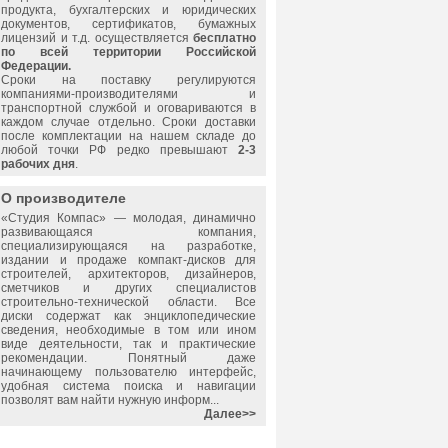
продукта, бухгалтерских и юридических
документов, сертификатов, бумажных
лицензий и т.д. осуществляется
бесплатно
по всей территории Российской
Федерации.
Сроки на поставку регулируются
компаниями-производителями и
транспортной службой и оговариваются в
каждом случае отдельно. Сроки доставки
после комплектации на нашем складе до
любой точки РФ редко превышают
2-3
рабочих дня
.
О производителе
«Студия Компас» — молодая, динамично
развивающаяся компания,
специализирующаяся на разработке,
издании и продаже компакт-дисков для
строителей, архитекторов, дизайнеров,
сметчиков и других специалистов
строительно-технической области. Все
диски содержат как энциклопедические
сведения, необходимые в том или ином
виде деятельности, так и практические
рекомендации. Понятный даже
начинающему пользователю интерфейс,
удобная система поиска и навигации
позволят вам найти нужную информ...
Далее>>