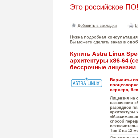
Это российское ПО
Добавить в закладки
В
Нужна подробная
консультация
Вы можете сделать
заказ в сво
Купить Astra Linux Spe
архитектуры х86-64 (
бессрочные лицензии
Варианты пос
процессорно
сервера, бе
Лицензия на 
назначения «A
разрядной пл
архитектуры 
«Максимальны
способ перед
исключительн
Тип 2 на 12 ме