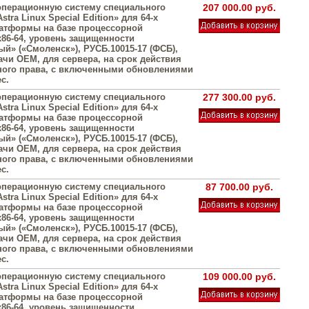
операционную систему специального
207 000.00 руб.
stra Linux Special Edition» для 64-х
атформы на базе процессорной
х86-64, уровень защищенности
й» («Смоленск»), РУСБ.10015-17 (ФСБ),
ачи OEM, для сервера, на срок действия
ого права, с включенными обновлениями
с.
операционную систему специального
277 300.00 руб.
stra Linux Special Edition» для 64-х
атформы на базе процессорной
х86-64, уровень защищенности
й» («Смоленск»), РУСБ.10015-17 (ФСБ),
ачи OEM, для сервера, на срок действия
ого права, с включенными обновлениями
с.
операционную систему специального
87 700.00 руб.
stra Linux Special Edition» для 64-х
атформы на базе процессорной
х86-64, уровень защищенности
й» («Смоленск»), РУСБ.10015-17 (ФСБ),
ачи OEM, для сервера, на срок действия
ого права, с включенными обновлениями
с.
операционную систему специального
109 000.00 руб.
stra Linux Special Edition» для 64-х
атформы на базе процессорной
х86-64, уровень защищенности