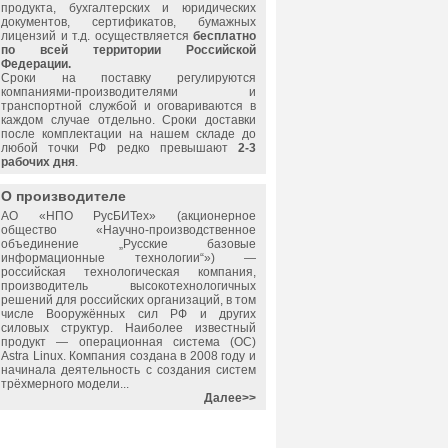
продукта, бухгалтерских и юридических
документов, сертификатов, бумажных
лицензий и т.д. осуществляется
бесплатно
по всей территории Российской
Федерации.
Сроки на поставку регулируются
компаниями-производителями и
транспортной службой и оговариваются в
каждом случае отдельно. Сроки доставки
после комплектации на нашем складе до
любой точки РФ редко превышают
2-3
рабочих дня
.
О производителе
АО «НПО РусБИТех» (акционерное
общество «Научно-производственное
объединение „Русские базовые
информационные технологии“») —
российская технологическая компания,
производитель высокотехнологичных
решений для российских организаций, в том
числе Вооружённых сил РФ и других
силовых структур. Наиболее известный
продукт — операционная система (ОС)
Astra Linux. Компания создана в 2008 году и
начинала деятельность с создания систем
трёхмерного модели...
Далее>>