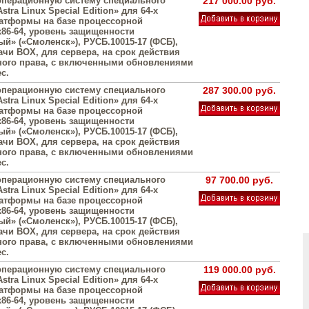
операционную систему специального
217 000.00 руб.
stra Linux Special Edition» для 64-х
атформы на базе процессорной
х86-64, уровень защищенности
й» («Смоленск»), РУСБ.10015-17 (ФСБ),
ачи BOX, для сервера, на срок действия
ого права, с включенными обновлениями
с.
операционную систему специального
287 300.00 руб.
stra Linux Special Edition» для 64-х
атформы на базе процессорной
х86-64, уровень защищенности
й» («Смоленск»), РУСБ.10015-17 (ФСБ),
ачи BOX, для сервера, на срок действия
ого права, с включенными обновлениями
с.
операционную систему специального
97 700.00 руб.
stra Linux Special Edition» для 64-х
атформы на базе процессорной
х86-64, уровень защищенности
й» («Смоленск»), РУСБ.10015-17 (ФСБ),
ачи BOX, для сервера, на срок действия
ого права, с включенными обновлениями
с.
операционную систему специального
119 000.00 руб.
stra Linux Special Edition» для 64-х
атформы на базе процессорной
х86-64, уровень защищенности