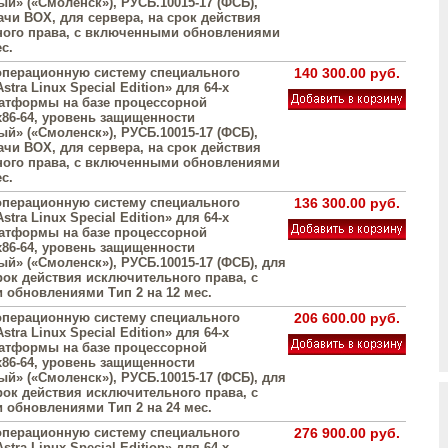
й» («Смоленск»), РУСБ.10015-17 (ФСБ),
ачи BOX, для сервера, на срок действия
ого права, с включенными обновлениями
с.
операционную систему специального
140 300.00 руб.
stra Linux Special Edition» для 64-х
атформы на базе процессорной
х86-64, уровень защищенности
й» («Смоленск»), РУСБ.10015-17 (ФСБ),
ачи BOX, для сервера, на срок действия
ого права, с включенными обновлениями
с.
операционную систему специального
136 300.00 руб.
stra Linux Special Edition» для 64-х
атформы на базе процессорной
х86-64, уровень защищенности
й» («Смоленск»), РУСБ.10015-17 (ФСБ), для
рок действия исключительного права, с
обновлениями Тип 2 на 12 мес.
операционную систему специального
206 600.00 руб.
stra Linux Special Edition» для 64-х
атформы на базе процессорной
х86-64, уровень защищенности
й» («Смоленск»), РУСБ.10015-17 (ФСБ), для
рок действия исключительного права, с
обновлениями Тип 2 на 24 мес.
операционную систему специального
276 900.00 руб.
stra Linux Special Edition» для 64-х