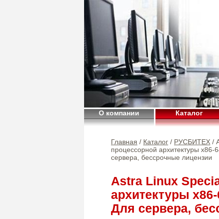
О компании
Каталог
Главная
/
Каталог
/
РУСБИТЕХ
/ 
процессорной архитектуры х86-
сервера, бессрочные лицензии
Astra Linux Speci
архитектуры х86-
Для сервера, бе