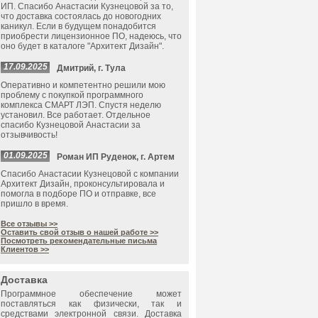
ИП. Спасибо Анастасии Кузнецовой за то,
что доставка состоялась до новогодних
каникул. Если в будущем понадобится
приобрести лицензионное ПО, надеюсь, что
оно будет в каталоге "Архитект Дизайн".
17.09.2025
Дмитрий, г. Тула
Оперативно и компетентно решили мою
проблему с покупкой программного
комплекса СМАРТ ЛЭП. Спустя неделю
установил. Все работает. Отдельное
спасибо Кузнецовой Анастасии за
отзывчивость!
01.09.2025
Роман ИП Руденок, г. Артем
Спасибо Анастасии Кузнецовой с компании
Архитект Дизайн, проконсультировала и
помогла в подборе ПО и отправке, все
пришло в время.
Все отзывы >>
Оставить свой отзыв о нашей работе >>
Посмотреть рекомендательные письма
Клиентов >>
Доставка
Программное обеспечение может
поставляться как физически, так и
средствами электронной связи. Доставка