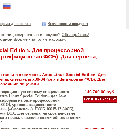
!
ерсия для печати
Возможности продукта
по лицензированию и покупке?
Обращайтесь!
бодной форме
- заполните
форму
.
cial Edition. Для процессорной
сертифицирован ФСБ). Для сервера,
тавки и стоимость Astra Linux Special Edition. Для
й архитектуры х86-64 (сертифицирован ФСБ). Для
ссрочные лицензии
операционную систему специального
146 700.00 руб.
stra Linux Special Edition» для 64-х
атформы на базе процессорной
х86-64, уровень защищенности
й» («Смоленск»), РУСБ.10015-17 (ФСБ),
ачи BOX, для сервера, на срок действия
ого права, с включенными обновлениями
с.