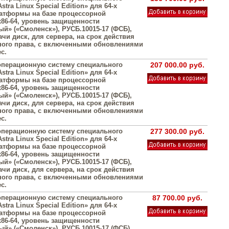
stra Linux Special Edition» для 64-х
атформы на базе процессорной
х86-64, уровень защищенности
й» («Смоленск»), РУСБ.10015-17 (ФСБ),
чи диск, для сервера, на срок действия
ого права, с включенными обновлениями
с.
операционную систему специального
207 000.00 руб.
stra Linux Special Edition» для 64-х
атформы на базе процессорной
х86-64, уровень защищенности
й» («Смоленск»), РУСБ.10015-17 (ФСБ),
чи диск, для сервера, на срок действия
ого права, с включенными обновлениями
с.
операционную систему специального
277 300.00 руб.
stra Linux Special Edition» для 64-х
атформы на базе процессорной
х86-64, уровень защищенности
й» («Смоленск»), РУСБ.10015-17 (ФСБ),
чи диск, для сервера, на срок действия
ого права, с включенными обновлениями
с.
операционную систему специального
87 700.00 руб.
stra Linux Special Edition» для 64-х
атформы на базе процессорной
х86-64, уровень защищенности
й» («Смоленск»), РУСБ.10015-17 (ФСБ),