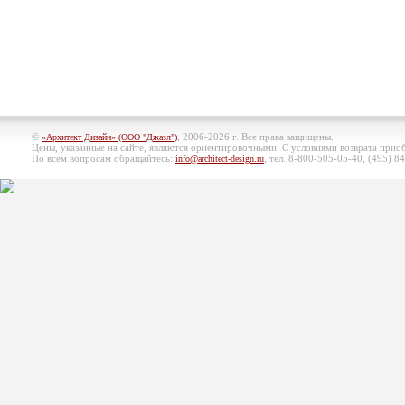
©
, 2006-2026 г. Все права защищены.
«Архитект Дизайн» (ООО "Джазл")
Цены, указанные на сайте, являются ориентировочными. С условиями возврата при
По всем вопросам обращайтесь:
, тел. 8-800-505-05-40, (495)
84
info@architect-design.ru