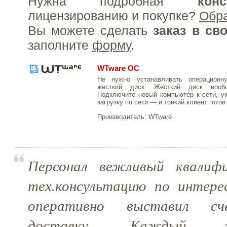
Нужна подробная
конс
лицензированию и покупке?
Обр
Вы можете сделать
заказ в св
заполните
форму
.
WTware ОС
Не нужно устанавливать операционн
жесткий диск. Жесткий диск воо
Подключите новый компьютер к сети, 
загрузку по сети — и тонкий клиент готов 
Производитель:
WTware
Персонал вежливый квалифи
тех.консультацию по интер
оперативно выставил сч
доставку. Каждый э