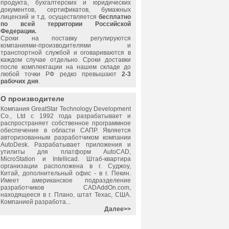
продукта, бухгалтерских и юридических
документов, сертификатов, бумажных
лицензий и т.д. осуществляется
бесплатно
по всей территории Российской
Федерации.
Сроки на поставку регулируются
компаниями-производителями и
транспортной службой и оговариваются в
каждом случае отдельно. Сроки доставки
после комплектации на нашем складе до
любой точки РФ редко превышают
2-3
рабочих дня
.
О производителе
Компания GreatStar Technology Development
Co., Ltd с 1992 года разрабатывает и
распространяет собственное программное
обеспечение в области САПР. Является
авторизованным разработчиком компании
AutoDesk. Разрабатывает приложения и
утилиты для платформ AutoCAD,
MicroStation и Intellicad. Штаб-квартира
организации расположена в г. Суджоу,
Китай, дополнительный офис - в г. Пекин.
Имеет американское подразделение
разработчиков CADAddOn.com,
находящееся в г. Плано, штат Техас, США.
Компанией разработа...
Далее>>