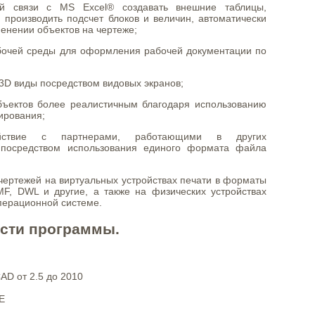
ей связи с MS Excel® создавать внешние таблицы,
производить подсчет блоков и величин, автоматически
енении объектов на чертеже;
абочей среды для оформления рабочей документации по
 3D виды посредством видовых экранов;
бъектов более реалистичным благодаря использованию
ирования;
ействие с партнерами, работающими в других
 посредством использования единого формата файла
 чертежей на виртуальных устройствах печати в форматы
MF, DWL и другие, а также на физических устройствах
операционной системе.
сти программы.
D от 2.5 до 2010
E