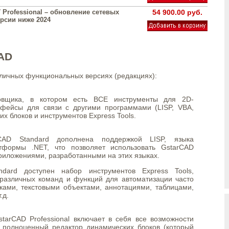
 Professional – обновление сетевых
54 900.00 руб.
ерсии ниже 2024
AD
личных функциональных версиях (редакциях):
ровщика, в котором есть ВСЕ инструменты для 2D-
рфейсы для связи с другими программами (LISP, VBA,
их блоков и инструментов Express Tools.
CAD Standard дополнена поддержкой LISP, языка
формы .NET, что позволяет использовать GstarCAD
риложениями, разработанными на этих языках.
dard доступен набор инструментов Express Tools,
различных команд и функций для автоматизации часто
ами, текстовыми объектами, аннотациями, таблицами,
.д.
arCAD Professional включает в себя все возможности
 полноценный редактор динамических блоков (который