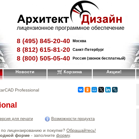
лицензионное программное обеспечение
8 (495)
845-20-40
Москва
8 (812)
615-81-20
Санкт-Петербург
8 (800)
505-05-40
Россия (звонок бесплатный)
Новости
Корзина
Акции!
tarCAD Professional
ional
ерсия для печати
Возможности продукта
по лицензированию и покупке?
Обращайтесь!
бодной форме
- заполните
форму
.