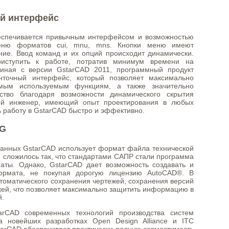
й интерфейс
беспечивается привычным интерфейсом и возможностью
еню форматов cui, mnu, mns. Кнопки меню имеют
ие. Ввод команд и их опций происходит динамически.
риступить к работе, потратив минимум времени на
чиная с версии GstarCAD 2011, программный продукт
нточный интерфейс, который позволяет максимально
амым используемым функциям, а также значительно
нство благодаря возможности динамического скрытия
ой инженер, имеющий опыт проектирования в любых
 работу в GstarCAD быстро и эффективно.
WG
данных GstarCAD использует формат файла технической
 сложилось так, что стандартами САПР стали программа
ы. Однако, GstarCAD дает возможность создавать и
ормата, не покупая дорогую лицензию AutoCAD®. В
томатического сохранения чертежей, сохранения версий
жей, что позволяет максимально защитить информацию в
й.
rCAD современных технологий производства систем
а новейших разработках Open Design Alliance и ITC
GstarCAD обеспечивает практически полную совместимость