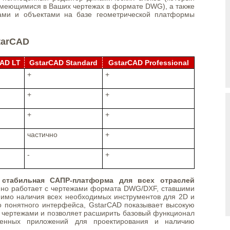
 имеющимися в Ваших чертежах в формате DWG), а также
лами и объектами на базе геометрической платформы
tarCAD
AD LT
GstarCAD Standard
GstarCAD Professional
+
+
+
+
+
+
частично
+
-
+
 стабильная САПР-платформа для всех отраслей
но работает с чертежами формата DWG/DXF, ставшими
имо наличия всех необходимых инструментов для 2D и
о понятного интерфейса, GstarCAD показывает высокую
и чертежами и позволяет расширить базовый функционал
твенных приложений для проектирования и наличию