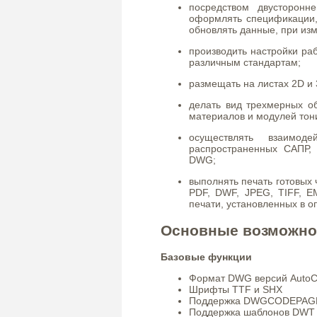
посредством двусторонн
оформлять спецификации, 
обновлять данные, при изм
производить настройки р
различным стандартам;
размещать на листах 2D и
делать вид трехмерных о
материалов и модулей тон
осуществлять взаимод
распространенных САПР,
DWG;
выполнять печать готовых
PDF, DWF, JPEG, TIFF, E
печати, установленных в 
Основные возможно
Базовые функции
Формат DWG версий AutoCA
Шрифты TTF и SHX
Поддержка DWGCODEPAG
Поддержка шаблонов DWT