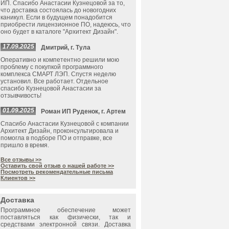
ИП. Спасибо Анастасии Кузнецовой за то,
что доставка состоялась до новогодних
каникул. Если в будущем понадобится
приобрести лицензионное ПО, надеюсь, что
оно будет в каталоге "Архитект Дизайн".
17.09.2025
Дмитрий, г. Тула
Оперативно и компетентно решили мою
проблему с покупкой программного
комплекса СМАРТ ЛЭП. Спустя неделю
установил. Все работает. Отдельное
спасибо Кузнецовой Анастасии за
отзывчивость!
01.09.2025
Роман ИП Руденок, г. Артем
Спасибо Анастасии Кузнецовой с компании
Архитект Дизайн, проконсультировала и
помогла в подборе ПО и отправке, все
пришло в время.
Все отзывы >>
Оставить свой отзыв о нашей работе >>
Посмотреть рекомендательные письма
Клиентов >>
Доставка
Программное обеспечение может
поставляться как физически, так и
средствами электронной связи. Доставка