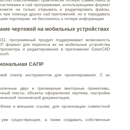
системами и cad программами, использующими формат
ожете не только открывать и редактировать файлы,
х при помощи других cad приложений, но и передавать
шим партнерам, не беспокоясь о потере информации.
ание чертежей на мобильных устройствах
011, программный продукт поддерживает возможность
CF формат для переноса их на мобильные устройства
 просмотра и редактирования в приложении GstarCAD
Touch.
циональная САПР
кий спектр инструментов для проектирования. С их
азличные двух и трехмерные векторные примитивы,
очный тексты, объекты оформления чертежа, настройки
фической технической документации;
 блоки и внешние ссылки, для организации совместной
ь уже существующие, а также создавать собственные