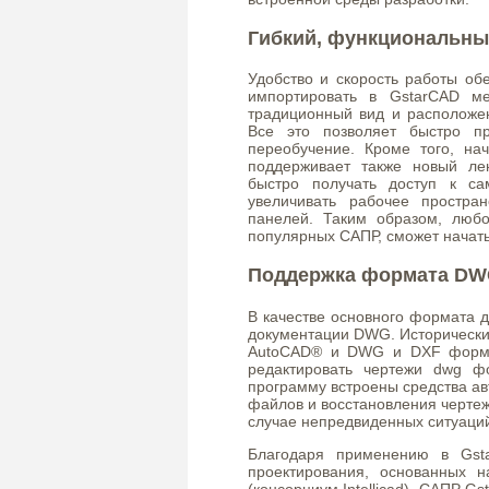
Гибкий, функциональны
Удобство и скорость работы о
импортировать в GstarCAD м
традиционный вид и расположен
Все это позволяет быстро п
переобучение. Кроме того, на
поддерживает также новый ле
быстро получать доступ к с
увеличивать рабочее простра
панелей. Таким образом, люб
популярных САПР, сможет начать
Поддержка формата D
В качестве основного формата 
документации DWG. Исторически
AutoCAD® и DWG и DXF формат
редактировать чертежи dwg ф
программу встроены средства ав
файлов и восстановления черте
случае непредвиденных ситуаци
Благодаря применению в Gsta
проектирования, основанных н
(консорциум Intellicad), САПР 