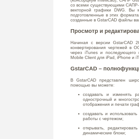
со всеми существующими САПР-
векторной графики DWG. Вы м
подготовленные в этих формата
созданные в GstarCAD файлы ва
Просмотр и редактиров
Начиная с версии GstarCAD 2
конвертирования чертежей в O
через iTunes и последующего
Mobile Client для iPad, iPhone и i
GstarCAD – полнофунк
В GstarCAD представлен широ
помощью вы можете:
создавать и изменять р
однострочный и многостр
отображения и печати гра
создавать и использовать
работы с чертежом;
открывать, редактироват
динамические блоки;