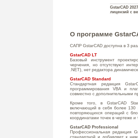
GstarCAD 2027
лицензий с в
О программе GstarC
САПР GstarCAD доступна в 3 раз
GstarCAD LT
Базовый инструмент проекти
черчения, но отсутствуют инте
.NET), нет редактора динамическ
GstarCAD Standard
Стандартная редакция Gstar
программирования VBA и плат
совместно с дополнительными п
Кроме того, в GstarCAD Stan
включающий в себя более 130 
повторяющихся операций с блок
координатами точек в чертеже и т
GstarCAD Professional
Профессиональная редакция Gst
стандартной и добавляет к ним