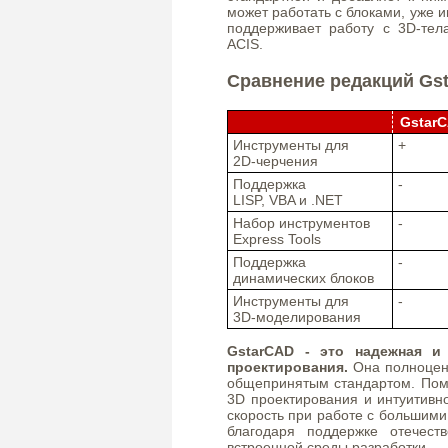
может работать с блоками, уже
поддерживает работу с 3D-те
ACIS.
Сравнение редакций Gs
GstarC
Инструменты для
+
2D-черчения
Поддержка
-
LISP, VBA и .NET
Набор инструментов
-
Express Tools
Поддержка
-
динамических блоков
Инструменты для
-
3D-моделирования
GstarCAD - это надежная и
проектирования.
Она полноцен
общепринятым стандартом. Пом
3D проектирования и интуитивн
скорость при работе с большим
благодаря поддержке отечес
встроенной среды разработки.