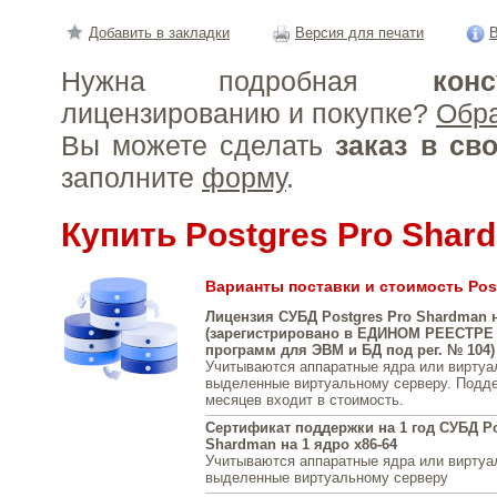
Добавить в закладки
Версия для печати
В
Нужна подробная
конс
лицензированию и покупке?
Обр
Вы можете сделать
заказ в св
заполните
форму
.
Купить Postgres Pro Shar
Варианты поставки и стоимость Pos
Лицензия СУБД Postgres Pro Shardman н
(зарегистрировано в ЕДИНОМ РЕЕСТРЕ
программ для ЭВМ и БД под рег. № 104)
Учитываются аппаратные ядра или виртуа
выделенные виртуальному серверу. Подде
месяцев входит в стоимость.
Сертификат поддержки на 1 год СУБД Po
Shardman на 1 ядро x86-64
Учитываются аппаратные ядра или виртуа
выделенные виртуальному серверу