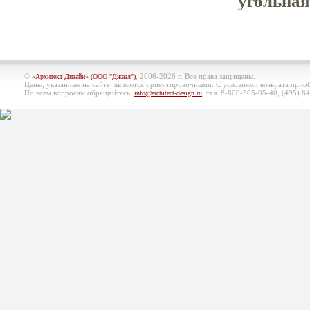
угольная
©
, 2006-2026 г. Все права защищены.
«Архитект Дизайн» (ООО "Джазл")
Цены, указанные на сайте, являются ориентировочными. С условиями возврата при
По всем вопросам обращайтесь:
, тел. 8-800-505-05-40, (495)
84
info@architect-design.ru