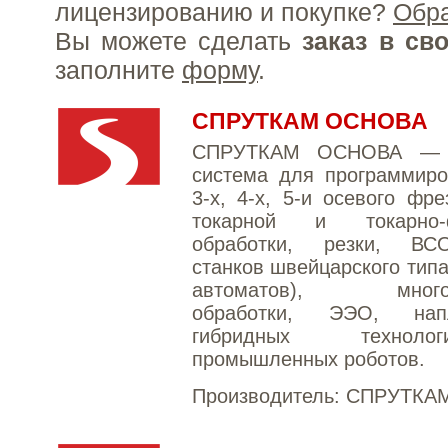
лицензированию и покупке?
Обр
Вы можете сделать
заказ в св
заполните
форму
.
СПРУТКАМ ОСНОВА
СПРУТКАМ ОСНОВА —
система для программиро
3-х, 4-х, 5-и осевого фре
токарной и токарно-ф
обработки, резки, ВС
станков швейцарского типа
автоматов), многок
обработки, ЭЭО, на
гибридных техно
промышленных роботов.
Производитель:
СПРУТКА