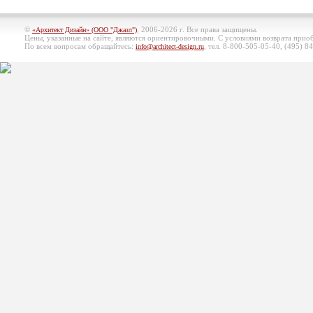
©
, 2006-2026 г. Все права защищены.
«Архитект Дизайн» (ООО "Джазл")
Цены, указанные на сайте, являются ориентировочными. С условиями возврата при
По всем вопросам обращайтесь:
, тел. 8-800-505-05-40, (495)
84
info@architect-design.ru