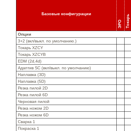
Базовые конфигурации
Токарь
ЭРО
Опции
3+2 (вкл/выкл. по умолчанию.)
Токарь XZCY
Токарь XZCYB
EDM (2d,4d)
Адаптив SC (вкл/выкл. по умолчанию)
Наплавка (3D)
Наплавка (5D)
Резка пилой 2D
Резка пилой 6D
Черновая пилой
Резка ножом 2D
Резка ножом 6D
Сварка 1
Покраска 1