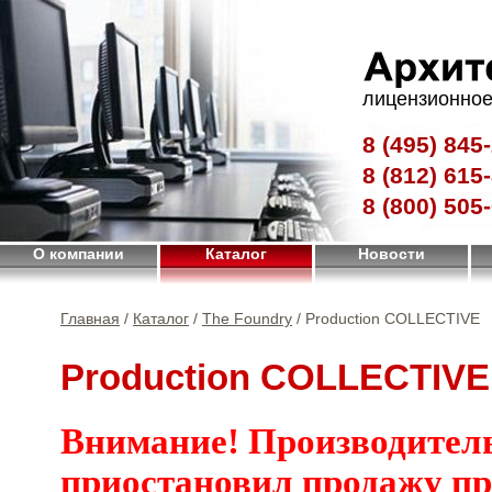
лицензионное
8 (495)
845-
8 (812)
615-
8 (800)
505-
О компании
Каталог
Новости
Главная
/
Каталог
/
The Foundry
/ Production COLLECTIVE
Production COLLECTIVE
Внимание! Производител
приостановил продажу п