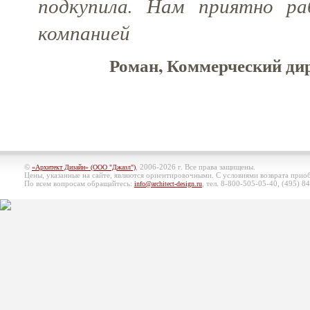
подкупила. Нам приятно р
компанией
Роман, Коммерческий ди
©
, 2006-2026 г. Все права защищены.
«Архитект Дизайн» (ООО "Джазл")
Цены, указанные на сайте, являются ориентировочными. С условиями возврата при
По всем вопросам обращайтесь:
, тел. 8-800-505-05-40, (495)
84
info@architect-design.ru