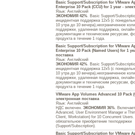
Basic Support/Subscription for VMware 
Enterprise 10 Pack (CCU) for 1 year - эл
Язык
: Английский
ЭКОНОМИЯ 42%
. Basic Support/Subscript
инцидентная поддержка 12x5 (с понедельни
10 утра до 10 вечера),неограниченное кол
поддержки, удаленная поддержка, онлайн-
документации и техническим ресурсам, ф
продукта в течение 1 года.
Basic Support/Subscription for VMware 
Enterprise 10 Pack (Named Users) for 1 y
поставка
Язык
: Английский
ЭКОНОМИЯ 42%
. Basic Support/Subscript
инцидентная поддержка 12x5 (с понедельни
10 утра до 10 вечера),неограниченное кол
поддержки, удаленная поддержка, онлайн-
документации и техническим ресурсам, ф
продукта в течение 1 года.
VMware App Volumes Advanced 10 Pack (
электронная поставка
Язык
: Английский
НДС включен.
ЭКОНОМИЯ 36%
. Включае
Advanced, User Environment Manager и Thi
Client, Workstation) for 10 Concurrent Users
обязательное приобретение техподержки
(Support/Subscription).
Basic Support/Subscription for VMware 