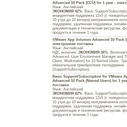
Advanced 10 Pack (CCU) for 1 year - эле
Язык
: Английский
ЭКОНОМИЯ 42%
. Basic Support/Subscript
инцидентная поддержка 12x5 (с понедельни
10 утра до 10 вечера),неограниченное кол
поддержки, удаленная поддержка, онлайн-
документации и техническим ресурсам, ф
продукта в течение 1 года.
VMware App Volumes Advanced 10 Pack (
электронная поставка
Язык
: Английский
НДС включен.
ЭКОНОМИЯ 36%
. Включае
Advanced, User Environment Manager and T
Client, Workstation) for 10 Named Users. Тр
обязательное приобретение техподержки
(Support/Subscription).
Basic Support/Subscription for VMware 
Advanced 10 Pack (Named Users) for 1 ye
поставка
Язык
: Английский
ЭКОНОМИЯ 42%
. Basic Support/Subscript
инцидентная поддержка 12x5 (с понедельни
10 утра до 10 вечера),неограниченное кол
поддержки, удаленная поддержка, онлайн-
документации и техническим ресурсам, ф
продукта в течение 1 года.