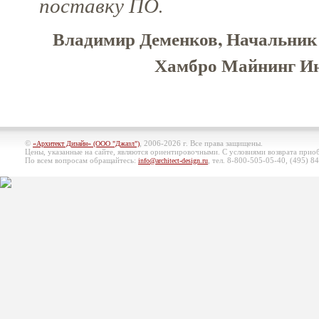
поставку ПО.
Владимир Деменков, Начальник 
Хамбро Майнинг Ин
©
, 2006-2026 г. Все права защищены.
«Архитект Дизайн» (ООО "Джазл")
Цены, указанные на сайте, являются ориентировочными. С условиями возврата при
По всем вопросам обращайтесь:
, тел. 8-800-505-05-40, (495)
84
info@architect-design.ru