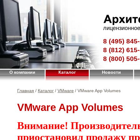
лицензионное
8 (495)
845-
8 (812)
615-
8 (800)
505-
О компании
Каталог
Новости
Главная
/
Каталог
/
VMware
/ VMware App Volumes
VMware App Volumes
Внимание! Производител
приостановил продажу п