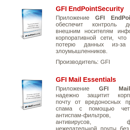
GFI EndPointSecurity
Приложение
GFI EndPoi
обеспечит контроль д
внешним носителям инф
корпоративной сети, что
потерю данных из-за 
злоумышленников.
Производитель:
GFI
GFI Mail Essentials
Приложение
GFI MailE
надежно защитит корп
почту от вредоносных п
спама с помощью четы
антиспам-фильтро
антивирусов, фил
нежелательной почты без