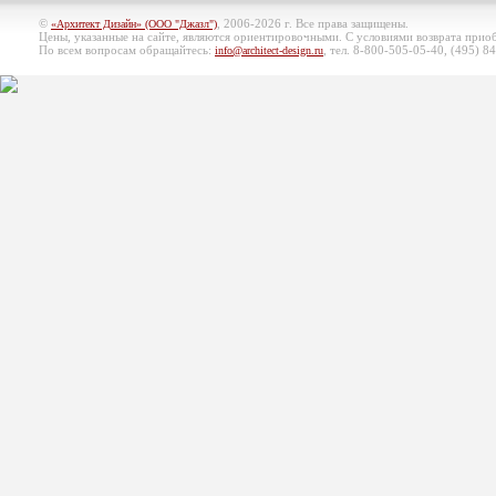
©
, 2006-2026 г. Все права защищены.
«Архитект Дизайн» (ООО "Джазл")
Цены, указанные на сайте, являются ориентировочными. С условиями возврата при
По всем вопросам обращайтесь:
, тел. 8-800-505-05-40, (495)
84
info@architect-design.ru