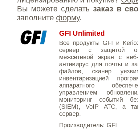
Вы можете сделать
заказ в св
заполните
форму
.
GFI Unlimited
Все продукты GFI и Kerio
сервер с защитой о
межсетевой экран с веб-
антивирус для почты и з
файлов, сканер уязви
инвентаризацией прогр
аппаратного обесп
управлением обновлен
мониторинг событий без
(SIEM), VoIP АТС, а та
сервер.
Производитель:
GFI