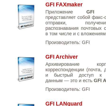
GFI FAXmaker
Приложение
GFI F
представляет собой факс-
отправки, получ
распознавания почтовых 
в том числе и с вложениям
Производитель:
GFI
GFI Archiver
Архивирование корпо
корреспонденции (почта, 
и быстрый доступ к 
данным — это и есть
GFI A
Производитель:
GFI
GFI LANguard