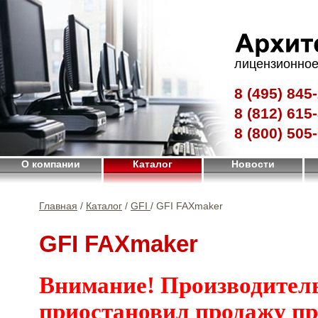
лицензионное
8 (495)
845-
8 (812)
615-
8 (800)
505-
О компании
Каталог
Новости
Главная
/
Каталог
/
GFI
/ GFI FAXmaker
GFI FAXmaker
Внимание! Производител
приостановил продажу п