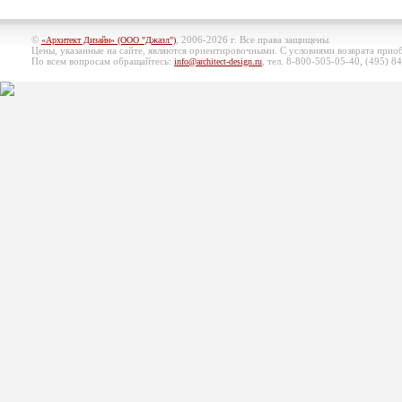
©
, 2006-2026 г. Все права защищены.
«Архитект Дизайн» (ООО "Джазл")
Цены, указанные на сайте, являются ориентировочными. С условиями возврата при
По всем вопросам обращайтесь:
, тел. 8-800-505-05-40, (495)
84
info@architect-design.ru