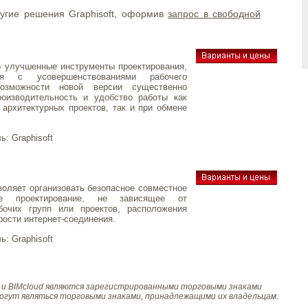
ругие решения Graphisoft, оформив
запрос в свободной
то улучшенные инструменты проектирования,
ся с усовершенствованиями рабочего
Возможности новой версии существенно
оизводительность и удобство работы как
 архитектурных проектов, так и при обмене
ль:
Graphisoft
воляет организовать безопасное совместное
ное проектирование, не зависящее от
бочих групп или проектов, расположения
рости интернет-соединения.
ль:
Graphisoft
gner и BIMcloud являются зарегистрированными торговыми знаками
 могут являться торговыми знаками, принадлежащими их владельцам.