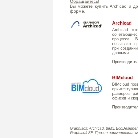
Обращайтесь!
Вы можете купить Archicad и д
форме
.
Archicad
Archicad - э
сочетающие
процесса. 
повышают пр
при создании
данными.
Производите
BIMcloud
BIMcloud поз
архитектур
размеров ра
офисов и ско
Производите
Graphisoft, Archicad, BIMx, EcoDesi
Graphisoft SE. Прочие наименования