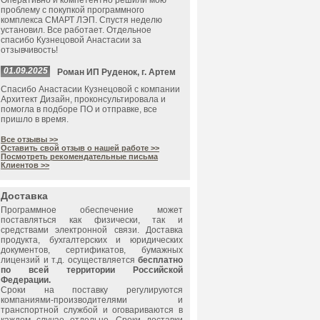
Оперативно и компетентно решили мою
проблему с покупкой программного
комплекса СМАРТ ЛЭП. Спустя неделю
установил. Все работает. Отдельное
спасибо Кузнецовой Анастасии за
отзывчивость!
01.09.2025
Роман ИП Руденок, г. Артем
Спасибо Анастасии Кузнецовой с компании
Архитект Дизайн, проконсультировала и
помогла в подборе ПО и отправке, все
пришло в время.
Все отзывы >>
Оставить свой отзыв о нашей работе >>
Посмотреть рекомендательные письма
Клиентов >>
Доставка
Программное обеспечение может
поставляться как физически, так и
средствами электронной связи. Доставка
продукта, бухгалтерских и юридических
документов, сертификатов, бумажных
лицензий и т.д. осуществляется
бесплатно
по всей территории Российской
Федерации.
Сроки на поставку регулируются
компаниями-производителями и
транспортной службой и оговариваются в