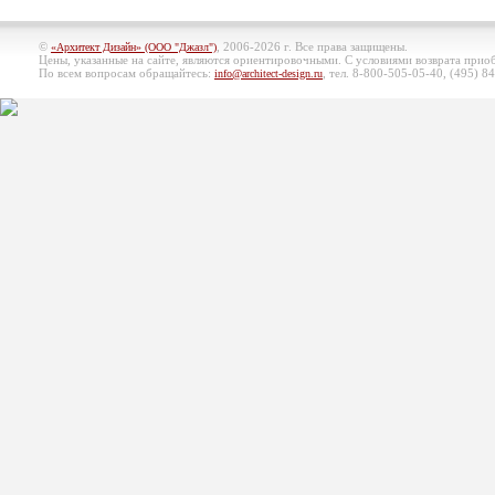
©
, 2006-2026 г. Все права защищены.
«Архитект Дизайн» (ООО "Джазл")
Цены, указанные на сайте, являются ориентировочными. С условиями возврата при
По всем вопросам обращайтесь:
, тел. 8-800-505-05-40, (495)
84
info@architect-design.ru