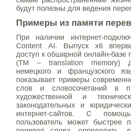
будут полезны для ведения пере
Примеры из памяти пере
При наличии интернет-подклю
Content AI. Выпуск x6 вперв
доступ к обширной онлайн-базе 
(ТМ – translation memory) д
немецкого и французского яз
показывает примеры современн
слов и словосочетаний в п
художественной и техническ
законодательных и юридически
интернет-сайтов. С помо
пользователь может быстрее п
перевод слова, определить, д