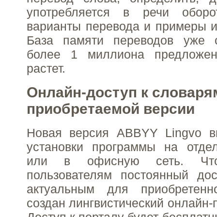
употребляется в речи оборо
варианты перевода и примеры и
База памяти переводов уже 
более 1 миллиона предложен
растет.
Онлайн-доступ к словаря
приобретаемой версии
Новая версия ABBYY Lingvo в
установки программы на отде
или в офисную сеть. Что
пользователям постоянный дос
актуальным для приобретенн
создан лингвистический онлайн-п