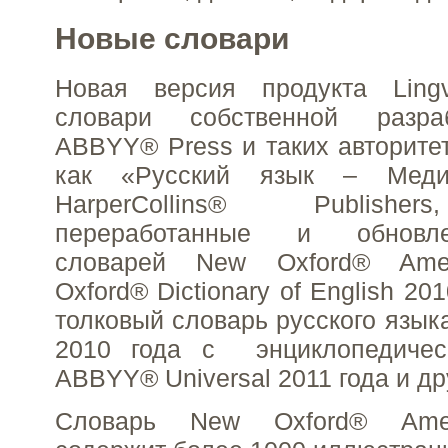
Новые словари
Новая версия продукта Ling
словари собственной разр
ABBYY® Press и таких авторитет
как «Русский язык – Меди
HarperCollins® Publishe
переработанные и обновл
словарей New Oxford® Ameri
Oxford® Dictionary of English 20
толковый словарь русского язык
2010 года с энциклопедичес
ABBYY® Universal 2011 года и др
Словарь New Oxford® Ameri