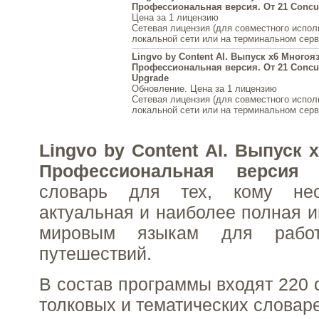
Профессиональная версия. От 21 Concu
Цена за 1 лицензию
Сетевая лицензия (для совместного испол
локальной сети или на терминальном серв
Lingvo by Content AI. Выпуск x6 Много
Профессиональная версия. От 21 Concur
Upgrade
Обновление. Цена за 1 лицензию
Сетевая лицензия (для совместного испол
локальной сети или на терминальном серв
Lingvo by Content AI. Выпуск
Профессиональная версия
–
словарь для тех, кому не
актуальная и наиболее полная 
мировым языкам для рабо
путешествий.
В состав программы входят 220 
толковых и тематических словаре