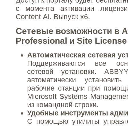
Доступ к порталу будет бесплатн
с момента активации лиценз
Content AI. Выпуск x6.
Сетевые возможности в 
Professional и Site License
Автоматическая сетевая ус
Поддерживаются все осн
сетевой установки. ABBY
автоматически установит
рабочие станции при помощи 
Microsoft Systems Managemen
из командной строки.
Удобные инструменты адми
С помощью утилиты управл