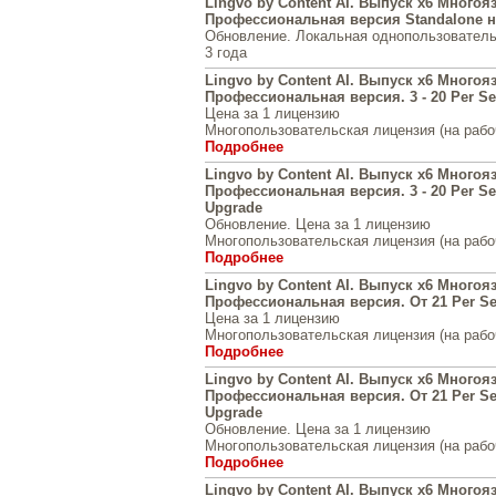
Lingvo by Content AI. Выпуск x6 Много
Профессиональная версия Standalone на
Обновление. Локальная однопользователь
3 года
Lingvo by Content AI. Выпуск x6 Много
Профессиональная версия. 3 - 20 Per Se
Цена за 1 лицензию
Многопользовательская лицензия (на рабо
Подробнее
Lingvo by Content AI. Выпуск x6 Много
Профессиональная версия. 3 - 20 Per Se
Upgrade
Обновление. Цена за 1 лицензию
Многопользовательская лицензия (на рабо
Подробнее
Lingvo by Content AI. Выпуск x6 Много
Профессиональная версия. От 21 Per Se
Цена за 1 лицензию
Многопользовательская лицензия (на рабо
Подробнее
Lingvo by Content AI. Выпуск x6 Много
Профессиональная версия. От 21 Per Se
Upgrade
Обновление. Цена за 1 лицензию
Многопользовательская лицензия (на рабо
Подробнее
Lingvo by Content AI. Выпуск x6 Много