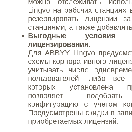
можно отслеживать испол
Lingvo на рабочих станциях 
резервировать лицензии з
станциями, а также добавлят
Выгодные условия ко
лицензирования.
Для ABBYY Lingvo предусмо
схемы корпоративного лицен
учитывать число одноврем
пользователей, либо все
которых установлена п
позволяет подобрать
конфигурацию с учетом кон
Предусмотрены скидки в зави
приобретаемых лицензий.