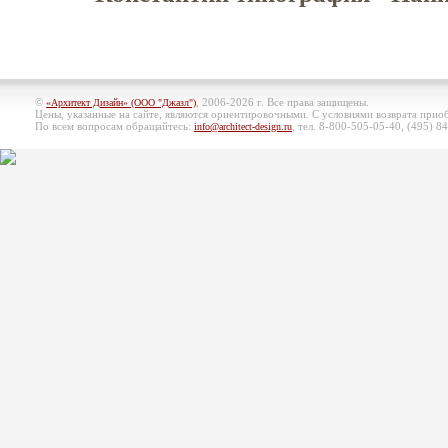
©
, 2006-2026 г. Все права защищены.
«Архитект Дизайн» (ООО "Джазл")
Цены, указанные на сайте, являются ориентировочными. С условиями возврата при
По всем вопросам обращайтесь:
, тел. 8-800-505-05-40, (495)
84
info@architect-design.ru