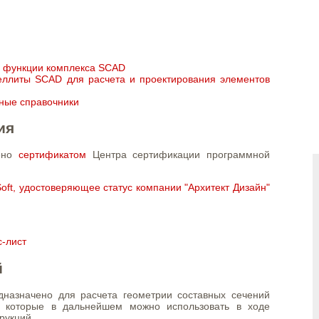
е функции комплекса SCAD
еллиты SCAD для расчета и проектирования элементов
нные справочники
ия
дено
сертификатом
Центра сертификации программной
ft, удостоверяющее статус компании "Архитект Дизайн"
с-лист
й
дназначено для расчета геометрии составных сечений
, которые в дальнейшем можно использовать в ходе
рукций.