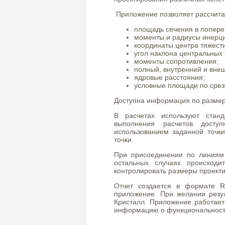
Приложение позволяет рассчита
площадь сечения в попере
моменты и радиусы инерци
координаты центра тяжести
угол наклона центральных 
моменты сопротивления;
полный, внутренний и вне
ядровые расстояния;
условные площади по срез
Доступна информация по размер
В расчетах используют стан
выполнения расчетов досту
использованием заданной точк
точки.
При присоединении по линиям
остальных случаях происход
контролировать размеры проекти
Отчет создается в формате R
приложение. При желании резул
Кристалл. Приложение работает
информацию о функциональности