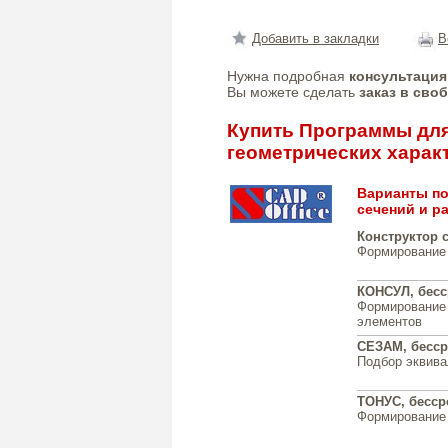
Добавить в закладки
В
Нужна подробная
консультация
Вы можете сделать
заказ в сво
Купить Программы для
геометрических харак
Варианты по
сечений и р
Конструктор 
Формирование 
КОНСУЛ, бесс
Формирование 
элементов
СЕЗАМ, бесср
Подбор эквива
ТОНУС, бесср
Формирование 