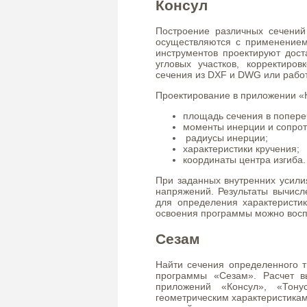
Консул
Построение различных сечений
осуществляются с применение
инструментов проектируют дост
угловых участков, корректиров
сечения из DXF и DWG или рабо
Проектирование в приложении «
площадь сечения в попере
моменты инерции и сопрот
радиусы инерции;
характеристики кручения;
координаты центра изгиба.
При заданных внутренних усили
напряжений. Результаты вычис
для определения характеристи
освоения программы можно восп
Сезам
Найти сечения определенного т
программы «Сезам». Расчет в
приложений «Консул», «Тону
геометрическим характеристикам