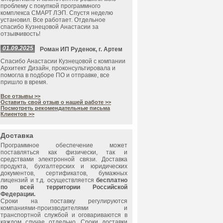
проблему с покупкой программного
комплекса СМАРТ ЛЭП. Спустя неделю
установил. Все работает. Отдельное
спасибо Кузнецовой Анастасии за
отзывчивость!
01.09.2025
Роман ИП Руденок, г. Артем
Спасибо Анастасии Кузнецовой с компании
Архитект Дизайн, проконсультировала и
помогла в подборе ПО и отправке, все
пришло в время.
Все отзывы >>
Оставить свой отзыв о нашей работе >>
Посмотреть рекомендательные письма
Клиентов >>
Доставка
Программное обеспечение может
поставляться как физически, так и
средствами электронной связи. Доставка
продукта, бухгалтерских и юридических
документов, сертификатов, бумажных
лицензий и т.д. осуществляется
бесплатно
по всей территории Российской
Федерации.
Сроки на поставку регулируются
компаниями-производителями и
транспортной службой и оговариваются в
каждом случае отдельно. Сроки доставки