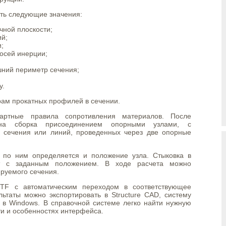
ть следующие значения:
чной плоскости;
й;
;
осей инерции;
шний периметр сечения;
у.
ам прокатных профилей в сечении.
дартные правила сопротивления материалов. После
пна сборка присоединением опорными узлами, с
и сечения или линий, проведенных через две опорные
 по ним определяется и положение узла. Стыковка в
ит с заданным положением. В ходе расчета можно
руемого сечения.
TF с автоматическим переходом в соответствующее
ьтаты можно экспортировать в Structure CAD, систему
 в Windows. В справочной системе легко найти нужную
 и особенностях интерфейса.