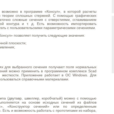
 возможно в программе «Консул», в которой расчеты
м теории сплошных стержней. С помощью графических
аточно сложные сечения с отверстиями, сглаживанием
кой контура и т. д. Есть возможность импортировать
тать с пользовательскими параметрическими сечениями.
Консул» позволяет получить следующие значения:
чной плоскости;
ивления;
ях для выбранного сечения получают поля нормальных
лений можно применить в программном комплексе Scad
к жесткости. Приложение работает в ОС Windows. Для
ользоваться справочными материалами.
ипа (двутавр, швеллер, коробчатый) можно с помощью
ыполняется на основе исходных сечений из файлов
с», «Конструктор сечений» или по определенным
. Есть и возможность работать с прототипами из набора,