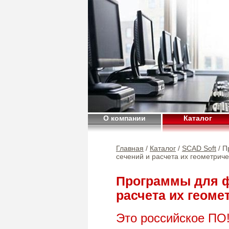
О компании
Каталог
Главная
/
Каталог
/
SCAD Soft
/ П
сечений и расчета их геометриче
Программы для ф
расчета их геоме
Это российское ПО