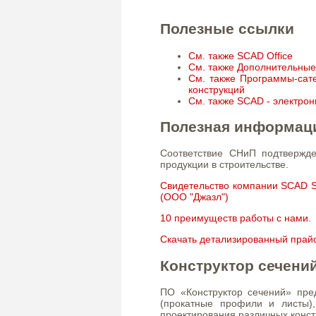
Полезные ссылки
См. также SCAD Office
См. также Дополнительны
См. также Программы-сат
конструкций
См. также SCAD - электро
Полезная информац
Соответствие СНиП подтверж
продукции в строительстве.
Свидетельство компании SCAD So
(ООО "Джазл")
10 преимуществ работы с нами.
Скачать детализированный прай
Конструктор сечени
ПО «Конструктор сечений» пре
(прокатные профили и листы)
проектирования различных конст