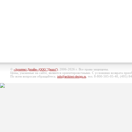
©
, 2006-2026 г. Все права защищены.
«Архитект Дизайн» (ООО "Джазл")
Цены, указанные на сайте, являются ориентировочными. С условиями возврата при
По всем вопросам обращайтесь:
, тел. 8-800-505-05-40, (495)
84
info@architect-design.ru