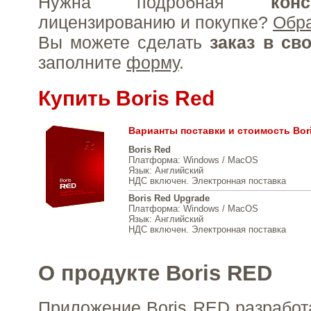
Нужна подробная
конс
лицензированию и покупке?
Обр
Вы можете сделать
заказ в св
заполните
форму
.
Купить Boris Red
Варианты поставки и стоимость Bor
Boris Red
Платформа
: Windows / MacOS
Язык
: Английский
НДС включен. Электронная поставка
Boris Red Upgrade
Платформа
: Windows / MacOS
Язык
: Английский
НДС включен. Электронная поставка
О продукте Boris RED
Приложение Boris RED разработ