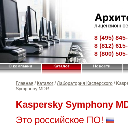
лицензионное
8 (495)
845-
8 (812)
615-
8 (800)
505-
О компании
Каталог
Новости
Главная
/
Каталог
/
Лаборатория Касперского
/ Kasp
Symphony MDR
Kaspersky Symphony M
Это российское ПО!