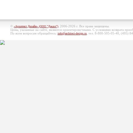
©
, 2006-2026 г. Все права защищены.
«Архитект Дизайн» (ООО "Джазл")
Цены, указанные на сайте, являются ориентировочными. С условиями возврата при
По всем вопросам обращайтесь:
, тел. 8-800-505-05-40, (495)
84
info@architect-design.ru