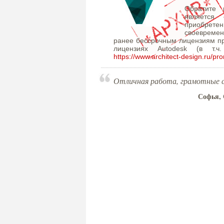
Обратите 
является
приобрет
своевремен
ранее бессрочным лицензиям п
лицензиях Autodesk (в т.ч
https://www.architect-design.ru/pr
Отличная работа, грамотные 
Софья, 