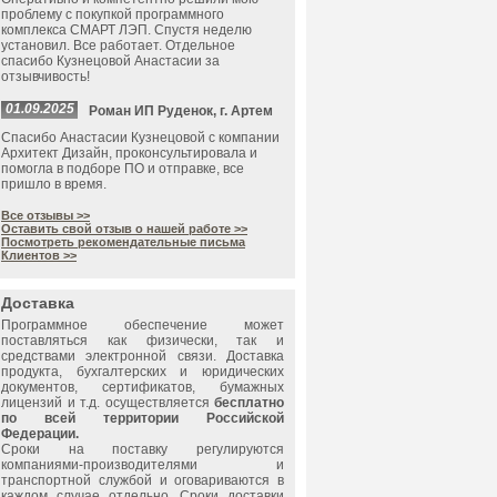
проблему с покупкой программного
комплекса СМАРТ ЛЭП. Спустя неделю
установил. Все работает. Отдельное
спасибо Кузнецовой Анастасии за
отзывчивость!
01.09.2025
Роман ИП Руденок, г. Артем
Спасибо Анастасии Кузнецовой с компании
Архитект Дизайн, проконсультировала и
помогла в подборе ПО и отправке, все
пришло в время.
Все отзывы >>
Оставить свой отзыв о нашей работе >>
Посмотреть рекомендательные письма
Клиентов >>
Доставка
Программное обеспечение может
поставляться как физически, так и
средствами электронной связи. Доставка
продукта, бухгалтерских и юридических
документов, сертификатов, бумажных
лицензий и т.д. осуществляется
бесплатно
по всей территории Российской
Федерации.
Сроки на поставку регулируются
компаниями-производителями и
транспортной службой и оговариваются в
каждом случае отдельно. Сроки доставки