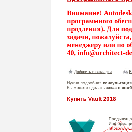
Внимание! Autodesk
программного обесп
продления). Для по
задачи, пожалуйста
менеджеру или по о
40,
info@architect-de
Добавить в закладки
В
Нужна подробная
консультация
Вы можете сделать
заказ в сво
Купить Vault 2018
Предыдущ
Информаци
https://www.