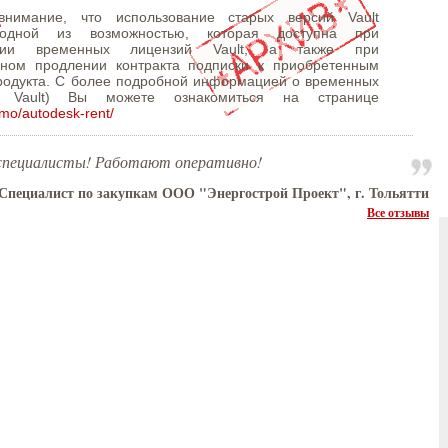
внимание, что использование старых версий Vault
 одной из возможностью, которая доступна при
ении временных лицензий Vault, а также при
ном продлении контракта подписки к приобретенным
родукта. С более подробной информацией о временных
. Vault) Вы можете ознакомиться на странице
omo/autodesk-rent/
специалисты! Работают оперативно!
Специалист по закупкам ООО "Энергострой Проект", г. Тольятти
Все отзывы