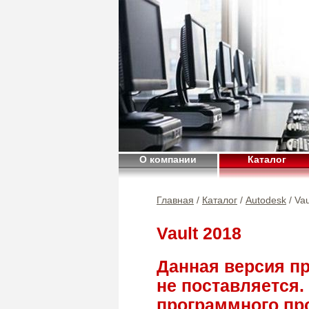
О компании
Каталог
Главная
/
Каталог
/
Autodesk
/ Vau
Vault 2018
Данная версия п
не поставляется.
программного про