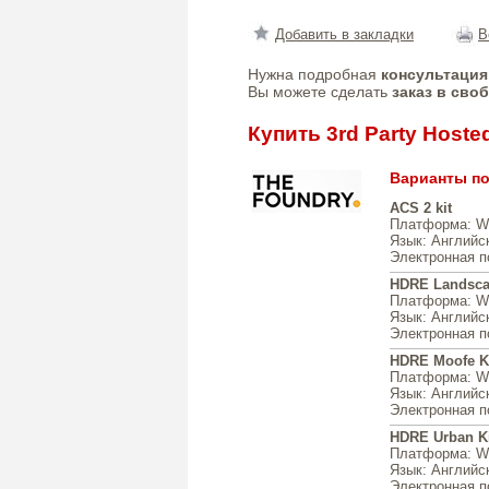
Добавить в закладки
В
Нужна подробная
консультация
Вы можете сделать
заказ в сво
Купить 3rd Party Hoste
Варианты пос
ACS 2 kit
Платформа
: W
Язык
: Английс
Электронная п
HDRE Landsca
Платформа
: W
Язык
: Английс
Электронная п
HDRE Moofe K
Платформа
: W
Язык
: Английс
Электронная п
HDRE Urban Ki
Платформа
: W
Язык
: Английс
Электронная п