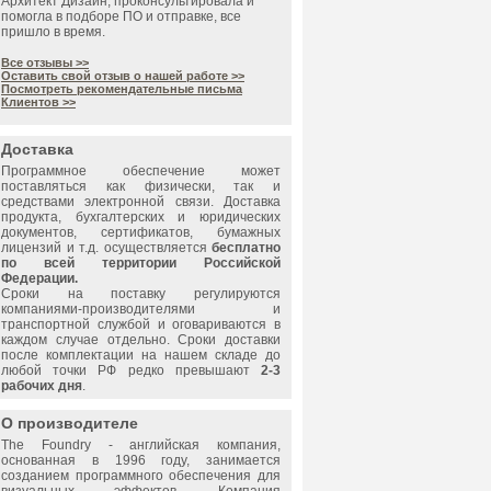
Архитект Дизайн, проконсультировала и
помогла в подборе ПО и отправке, все
пришло в время.
Все отзывы >>
Оставить свой отзыв о нашей работе >>
Посмотреть рекомендательные письма
Клиентов >>
Доставка
Программное обеспечение может
поставляться как физически, так и
средствами электронной связи. Доставка
продукта, бухгалтерских и юридических
документов, сертификатов, бумажных
лицензий и т.д. осуществляется
бесплатно
по всей территории Российской
Федерации.
Сроки на поставку регулируются
компаниями-производителями и
транспортной службой и оговариваются в
каждом случае отдельно. Сроки доставки
после комплектации на нашем складе до
любой точки РФ редко превышают
2-3
рабочих дня
.
О производителе
The Foundry - английская компания,
основанная в 1996 году, занимается
созданием программного обеспечения для