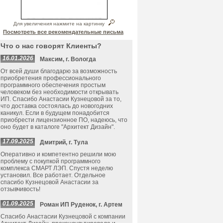
Для увеличения нажмите на картинку
Посмотреть все рекомендательные письма
Что о нас говорят Клиенты?
16.01.2026
Максим, г. Вологда
От всей души благодарю за возможность
приобретения профессионального
программного обеспечения простым
человеком без необходимости открывать
ИП. Спасибо Анастасии Кузнецовой за то,
что доставка состоялась до новогодних
каникул. Если в будущем понадобится
приобрести лицензионное ПО, надеюсь, что
оно будет в каталоге "Архитект Дизайн".
17.09.2025
Дмитрий, г. Тула
Оперативно и компетентно решили мою
проблему с покупкой программного
комплекса СМАРТ ЛЭП. Спустя неделю
установил. Все работает. Отдельное
спасибо Кузнецовой Анастасии за
отзывчивость!
01.09.2025
Роман ИП Руденок, г. Артем
Спасибо Анастасии Кузнецовой с компании