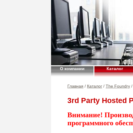
О компании
Каталог
Главная
/
Каталог
/
The Foundry
/
3rd Party Hosted 
Внимание! Произво
программного обесп