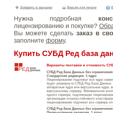
Добавить в закладки
Версия для печати
В
Нужна подробная
конс
лицензированию и покупке?
Обр
Вы можете сделать
заказ в св
заполните
форму
.
Купить СУБД Ред база да
Варианты поставки и стоимость СУ
СУБД Ред База Данных без ограничения
Стандартная редакция. 1 ядро
Лицензированию подлежат все ядра серве
будет развернута СУБД Ред База Данных.
аппаратные ядра или виртуальные ядра, 
виртуальному серверу. Минимальное коли
одного сервера, подлежащее лицензирова
организации отказоустойчивого кластера/
лицензированию подлежат все серверы кл
СУБД Ред База Данных без ограничения
Промышленная редакция. 1 ядро