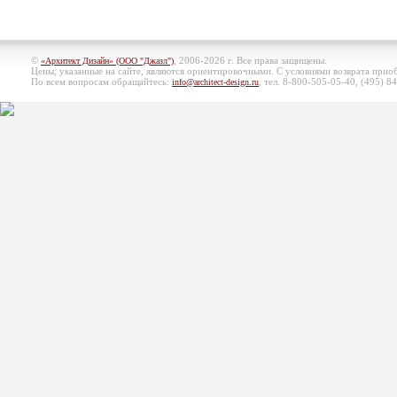
©
, 2006-2026 г. Все права защищены.
«Архитект Дизайн» (ООО "Джазл")
Цены, указанные на сайте, являются ориентировочными. С условиями возврата при
По всем вопросам обращайтесь:
, тел. 8-800-505-05-40, (495)
84
info@architect-design.ru