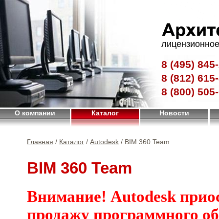
лицензионное
8 (495)
845-
8 (812)
615-
8 (800)
505-
О компании
Каталог
Новости
Главная
/
Каталог
/
Autodesk
/ BIM 360 Team
BIM 360 Team
Внимание! Autodesk прио
продажу программного об