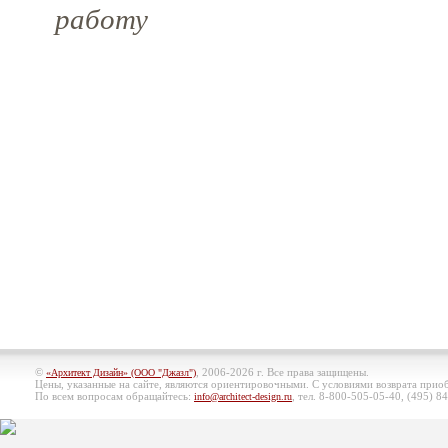
работу
©
, 2006-2026 г. Все права защищены.
«Архитект Дизайн» (ООО "Джазл")
Цены, указанные на сайте, являются ориентировочными. С условиями возврата при
По всем вопросам обращайтесь:
, тел. 8-800-505-05-40, (495)
84
info@architect-design.ru