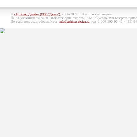
©
, 2006-2026 г. Все права защищены.
«Архитект Дизайн» (ООО "Джазл")
Цены, указанные на сайте, являются ориентировочными. С условиями возврата при
По всем вопросам обращайтесь:
, тел. 8-800-505-05-40, (495)
84
info@architect-design.ru