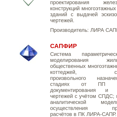
проектирования желез
конструкций многоэтажных
зданий с выдачей эскизо
чертежей.
Производитель:
ЛИРА САП
САПФИР
Система параметриче
моделирования ж
общественных многоэтажн
коттеджей, соор
произвольного назнач
стадиях от ПП 
документирования и п
чертежей с учётом СПДС; 
аналитической мод
осуществления про
расчётов в ПК ЛИРА-САПР.