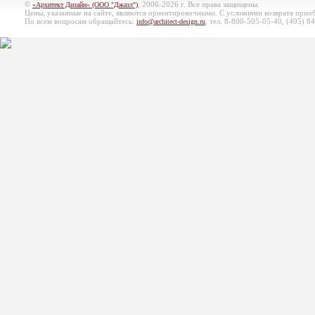
©
, 2006-2026 г. Все права защищены.
«Архитект Дизайн» (ООО "Джазл")
Цены, указанные на сайте, являются ориентировочными. С условиями возврата при
По всем вопросам обращайтесь:
, тел. 8-800-505-05-40, (495)
84
info@architect-design.ru