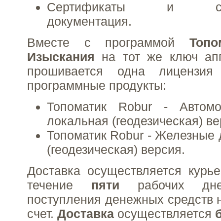
Сертификаты и сопр
документация.
Вместе с программой
Топ
Изыскания
на тот же ключ ап
прошивается одна лицензи
программные продукты:
Топоматик
Robur -
Автом
локальная (геодезическая) ве
Топоматик
Robur -
Железные 
(геодезическая) версия.
Доставка осуществляется курь
течение
пяти
рабочих дн
поступления денежных средств 
счет.
Доставка
осуществляется