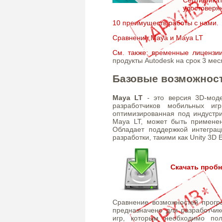
удостоверя
10 преимуществ работы с нами.
Сравнение Maya и Maya LT
См. также: временные лицензии
продукты Autodesk на срок 3 меся
Базовые возможност
Maya LT
- это версия 3D-мод
разработчиков мобильных иг
оптимизированная под индустри
Maya LT, может быть применен
Обладает поддержкой интегра
разработки, такими как Unity 3D 
Скачать проб
Сравнение возможностей прог
предназначено для разработчи
игр, которым необходимо по