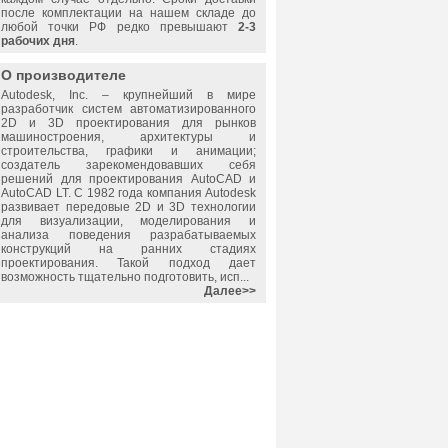
после комплектации на нашем складе до
любой точки РФ редко превышают
2-3
рабочих дня
.
О производителе
Autodesk, Inc.
– крупнейший в мире
разработчик систем автоматизированного
2D и 3D проектирования для рынков
машиностроения, архитектуры и
строительства, графики и анимации;
создатель зарекомендовавших себя
решений для проектирования AutoCAD и
AutoCAD LT. С 1982 года компания Autodesk
развивает передовые 2D и 3D технологии
для визуализации, моделирования и
анализа поведения разрабатываемых
конструкций на ранних стадиях
проектирования. Такой подход дает
возможность тщательно подготовить, исп...
Далее>>