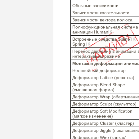
Обычные зависимости
Зависимости касательности
Зависимости вектора полюса
Полнофункциональная система
анимации HumanIK
Встроенные средства Spline IK,
Spring IK
Перенос движения в анимации 
интерактивном режиме
Монтаж и деформация анима
Нелинейный деформатор
Деформатор Lattice (решетка)
Деформатор Blend Shape
(смешанная форма)
Деформатор Wrap (обертывани
Деформатор Sculpt (cкульптор)
Деформатор Soft Modification
(мягкое изменение)
Деформатор Cluster (кластер)
Деформатор Jiggle (покачивани
Деформатор Wire (каркас)