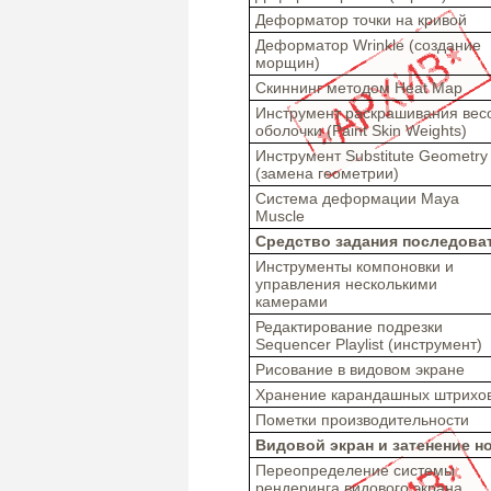
Деформатор точки на кривой
Деформатор Wrinkle (создание
морщин)
Скиннинг методом Heat Map
Инструмент раскрашивания вес
оболочки (Paint Skin Weights)
Инструмент Substitute Geometry
(замена геометрии)
Система деформации Maya
Muscle
Средство задания последова
Инструменты компоновки и
управления несколькими
камерами
Редактирование подрезки
Sequencer Playlist (инструмент)
Рисование в видовом экране
Хранение карандашных штрихо
Пометки производительности
Видовой экран и затенение н
Переопределение системы
рендеринга видового экрана