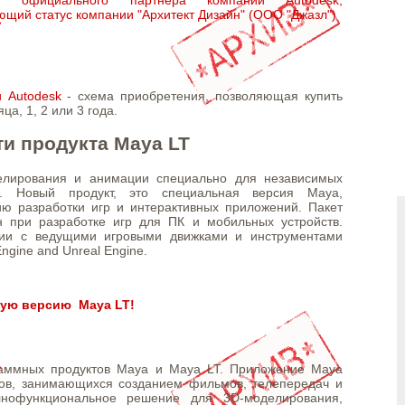
ющий статус компании "Архитект Дизайн" (ООО "Джазл")
 Autodesk
- схема приобретения, позволяющая купить
ца, 1, 2 или 3 года.
и продукта Maya LT
елирования и анимации специально для независимых
р. Новый продукт, это специальная версия Maya,
ю разработки игр и интерактивных приложений. Пакет
 при разработке игр для ПК и мобильных устройств.
ции с ведущими игровыми движками и инструментами
Engine and Unreal Engine.
ную версию Maya LT!
раммных продуктов Maya и Maya LT. Приложение Maya
ков, занимающихся созданием фильмов, телепередач и
лнофункциональное решение для 3D-моделирования,