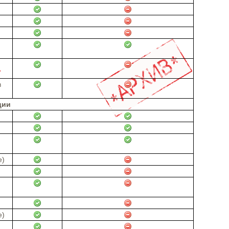
в
ции
е)
е)