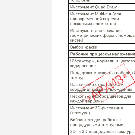
Инструмент Quad Draw
Инструмент Multi-cut (для
одновременной вырезки
нескольких элементов)
Инструмент для создания
геометрических форм с помощ
кистей
Выбор краски
Рабочие процессы наложения 
UV-текстуры, нормали и цветов
кодирование
Поддержка множества наборов 
текстур
Назначение отдельных UV
координат каждому вхождению
Несколько наборов/цветов для
каждой вершины
Инструмент 3D-рисования
(текстура)
Библиотека для работы с
процедурными текстурами
2D- и 3D-процедурные текстуры