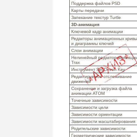
Поддержка файлов PSD
Карты передачи
Запекание текстур Turtle
3D-анимация
Ключевой кадр анимации
Редакторы анимационных крив
и диаграммы ключей
Слои анимации
Нелинейный редактор анимаци
Trax
Инструмент Set Driven Key
Редактируемое отслеживание
движений
Сохранение и загрузка файла
анимации ATOM
Точечные зависимости
Зависимости цели
Зависимости ориентации
Зависимости масштабирования
Родительские зависимости
Геометрические зависимости