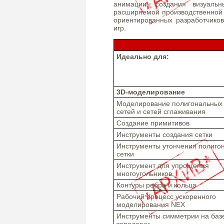
анимации, создания визуаль
расширяемой производственной 
ориентированных разработчико
игр.
Идеально для:
3D-моделирование
Моделирование полигональных
сетей и сетей сглаживания
Создание примитивов
Инструменты создания сетки
Инструменты утончения полигон
сетки
Инструмент для упрощения
многоугольников
Контуры ребра и кольца
Рабочий процесс ускоренного
моделирования NEX
Инструменты симметрии на баз
топологии