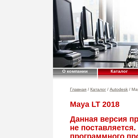
О компании
Каталог
Главная
/
Каталог
/
Autodesk
/ Ma
Maya LT 2018
Данная версия п
не поставляется.
программного про