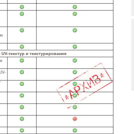
ью
UV-текстур и текстурирования
ое
UV-