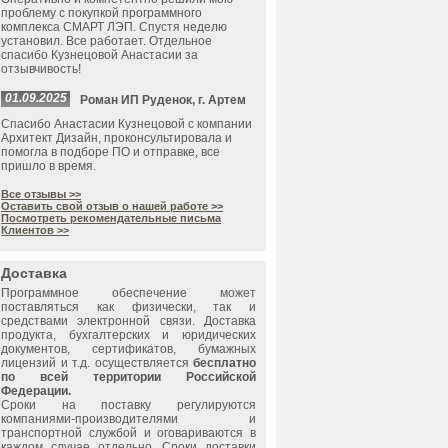
проблему с покупкой программного
комплекса СМАРТ ЛЭП. Спустя неделю
установил. Все работает. Отдельное
спасибо Кузнецовой Анастасии за
отзывчивость!
01.09.2025
Роман ИП Руденок, г. Артем
Спасибо Анастасии Кузнецовой с компании
Архитект Дизайн, проконсультировала и
помогла в подборе ПО и отправке, все
пришло в время.
Все отзывы >>
Оставить свой отзыв о нашей работе >>
Посмотреть рекомендательные письма
Клиентов >>
Доставка
Программное обеспечение может
поставляться как физически, так и
средствами электронной связи. Доставка
продукта, бухгалтерских и юридических
документов, сертификатов, бумажных
лицензий и т.д. осуществляется
бесплатно
по всей территории Российской
Федерации.
Сроки на поставку регулируются
компаниями-производителями и
транспортной службой и оговариваются в
каждом случае отдельно. Сроки доставки