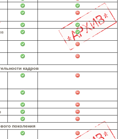
ов
тельности кадров
в
ового поколения