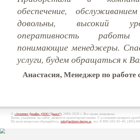
обеспечение, обслуживание
довольны, высокий уро
оперативность работ
понимающие менеджеры. Спас
услуги, будем обращаться к Ва
Анастасия, Менеджер по работе 
©
, 2006-2026 г. Все права защищены.
«Архитект Дизайн» (ООО "Джазл")
Цены, указанные на сайте, являются ориентировочными. С условиями возврата при
По всем вопросам обращайтесь:
, тел. 8-800-505-05-40, (495)
84
info@architect-design.ru