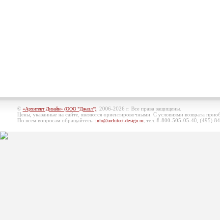
©
, 2006-2026 г. Все права защищены.
«Архитект Дизайн» (ООО "Джазл")
Цены, указанные на сайте, являются ориентировочными. С условиями возврата при
По всем вопросам обращайтесь:
, тел. 8-800-505-05-40, (495)
84
info@architect-design.ru