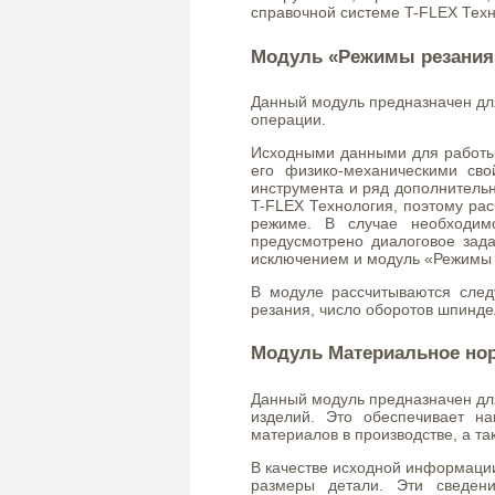
справочной системе T-FLEX Техн
Модуль «Режимы резания
Данный модуль предназначен дл
операции.
Исходными данными для работы
его физико-механическими сво
инструмента и ряд дополнительн
T-FLEX Технология, поэтому ра
режиме. В случае необходим
предусмотрено диалоговое зад
исключением и модуль «Режимы 
В модуле рассчитываются след
резания, число оборотов шпинде
Модуль Материальное но
Данный модуль предназначен для
изделий. Это обеспечивает н
материалов в производстве, а т
В качестве исходной информации
размеры детали. Эти сведен