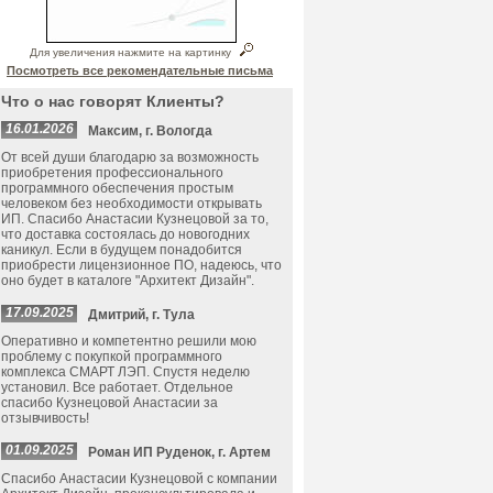
Для увеличения нажмите на картинку
Посмотреть все рекомендательные письма
Что о нас говорят Клиенты?
16.01.2026
Максим, г. Вологда
От всей души благодарю за возможность
приобретения профессионального
программного обеспечения простым
человеком без необходимости открывать
ИП. Спасибо Анастасии Кузнецовой за то,
что доставка состоялась до новогодних
каникул. Если в будущем понадобится
приобрести лицензионное ПО, надеюсь, что
оно будет в каталоге "Архитект Дизайн".
17.09.2025
Дмитрий, г. Тула
Оперативно и компетентно решили мою
проблему с покупкой программного
комплекса СМАРТ ЛЭП. Спустя неделю
установил. Все работает. Отдельное
спасибо Кузнецовой Анастасии за
отзывчивость!
01.09.2025
Роман ИП Руденок, г. Артем
Спасибо Анастасии Кузнецовой с компании