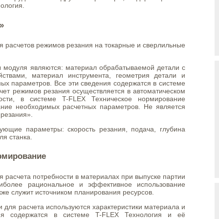
ология.
»
я расчетов режимов резания на токарные и сверлильные
 модуля являются: материал обрабатываемой детали с
йствами, материал инструмента, геометрия детали и
ых параметров. Все эти сведения содержатся в системе
счет режимов резания осуществляется в автоматическом
ости, в системе T-FLEX Техническое нормирование
ание необходимых расчетных параметров. Не является
резания».
ующие параметры: скорость резания, подача, глубина
ля станка.
рмирование
 расчета потребности в материалах при выпуске партии
аиболее рациональное и эффективное использование
акже служит источником планирования ресурсов.
 для расчета используются характеристики материала и
ия содержатся в системе T-FLEX Технология и её