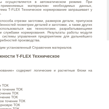
еты осуществляется в автоматическом режиме. При
 применяемых материалов» необходимых данных,
ема T-FLEX Техническое нормирование запрашивает у
.
пособа отрезки заготовки, размеров детали, припусков
енностей геометрии деталей и заготовки, а также других
спользоваться как технологами, разрабатывающими
 и службами нормирования. Результаты работы модуля
е системы управления предприятием для дальнейшего
ребностей производства.
дим установленный Справочник материалов.
ности T-FLEX Техническое
рование» содержит логические и расчетные блоки на
е ТОК
е точение ТОК
точение ТОК
очение ТОК
вое точение ТОК
черновую ТОК
истовую ТОК