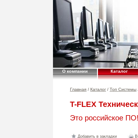
О компании
Каталог
Главная
/
Каталог
/
Топ Системы
T-FLEX Техничес
Это российское ПО
Добавить в закладки
В