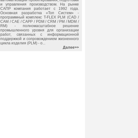
автоматизации проектирования, подготовки
и управления производством. На рынке
САПР компания работает с 1992 года.
Основная разработка «Топ Систем» -
программный комплекс T-FLEX PLM (CAD /
CAM / CAE / CAPP / PDM / CRM / PM / MDM /
RM) - полномасштабное решение
промышленного уровня для организации
работ, связанных с информационной
поддержкой и сопровождением жизненного
цикла изделия (PLM) - о...
Далее>>