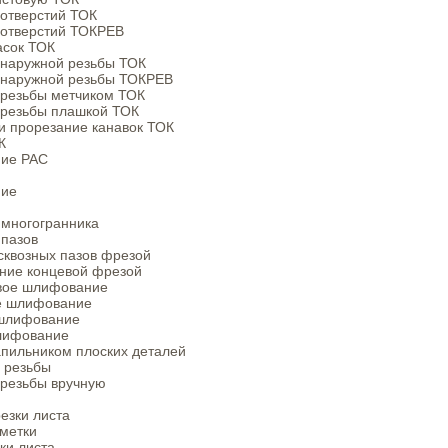
 отверстий ТОК
 отверстий ТОКРЕВ
асок ТОК
 наружной резьбы ТОК
 наружной резьбы ТОКРЕВ
 резьбы метчиком ТОК
 резьбы плашкой ТОК
и прорезание канавок ТОК
К
ние РАС
ние
 многогранника
 пазов
сквозных пазов фрезой
ние концевой фрезой
вое шлифование
е шлифование
 шлифование
лифование
апильником плоских деталей
 резьбы
 резьбы вручную
езки листа
метки
ки листа