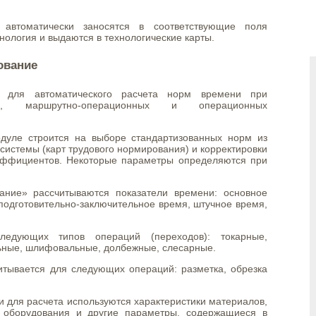
 автоматически заносятся в соответствующие поля
ология и выдаются в технологические карты.
ование
 для автоматического расчета норм времени при
ых, маршрутно-операционных и операционных
дуле строится на выборе стандартизованных норм из
системы (карт трудового нормирования) и корректировки
эффициентов. Некоторые параметры определяются при
ание» рассчитываются показатели времени: основное
подготовительно-заключительное время, штучное время,
ледующих типов операций (переходов): токарные,
ьные, шлифовальные, долбежные, слесарные.
тывается для следующих операций: разметка, обрезка
 для расчета используются характеристики материалов,
, оборудования и другие параметры, содержащиеся в