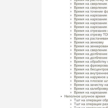
Время на сверление
Время на сверление
Время на точение ф
Время на нарезание
Время на нарезание
Время на нарезание
Время на нарезание
Время на отрезание 
Время на отрезку ТО
Время на растачива
Время на зенковку
Время на зенкерова
Время на сверление
Время на долбление
Время на долбление
Время на обработку 
Время на фрезерова
Время на бесцентро
Время на внутренне
Время на наружное
Время на плоское ш
Время на зачистку н
Время на калибровку
Время на нарезание
Неполное штучное время
Тшт на операции обр
Тшт на операции раз
Тшт на операции руб