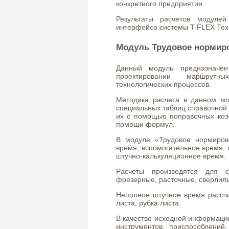
конкретного предприятия.
Результаты расчетов модулей
интерфейса системы T-FLEX Техн
Модуль Трудовое нормир
Данный модуль предназначен
проектировании маршрутн
технологических процессов.
Методика расчета в данном мо
специальных таблиц справочной 
их с помощью поправочных ко
помощи формул.
В модуле «Трудовое нормиров
время, вспомогательное время, 
штучно-калькуляционное время.
Расчеты производятся для с
фрезерные, расточные, сверлил
Неполное штучное время рассчи
листа, рубка листа.
В качестве исходной информации
инструментов, приспособлений