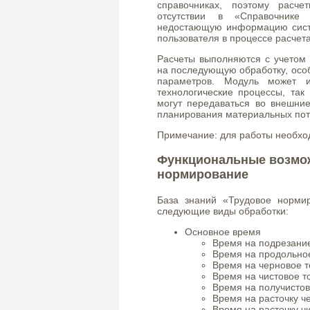
справочниках, поэтому расч
отсутствии в «Справочнике
недостающую информацию сист
пользователя в процессе расчета
Расчеты выполняются с учетом с
на последующую обработку, особ
параметров. Модуль может и
технологические процессы, так
могут передаваться во внешни
планирования материальных пот
Примечание: для работы необхо
Функциональные возмож
нормирование
База знаний «Трудовое норми
следующие виды обработки:
Основное время
Время на подрезани
Время на продольно
Время на черновое 
Время на чистовое т
Время на получисто
Время на расточку 
Время на расточку ч