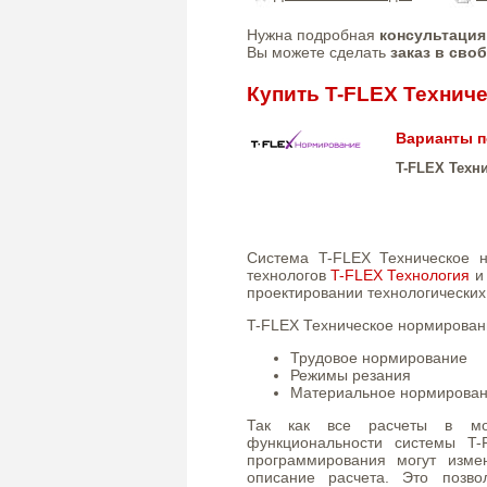
Нужна подробная
консультация
Вы можете сделать
заказ в сво
Купить T-FLEX Технич
Варианты п
T-FLEX Техн
Система T-FLEX Техническое 
технологов
T-FLEX Технология
и 
проектировании технологических
T-FLEX Техническое нормировани
Трудовое нормирование
Режимы резания
Материальное нормирова
Так как все расчеты в мод
функциональности системы T-
программирования могут изме
описание расчета. Это позв