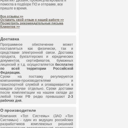
Архитект Дизайн, проконсультировала и
помогла в подборе ПО и отправке, все
пришло в время.
Все отзывы >>
Оставить свой отзыв о нашей работе >>
Посмотреть рекомендательные письма
Клиентов >>
Доставка
Программное обеспечение может
поставляться как физически, так и
средствами электронной связи. Доставка
продукта, бухгалтерских и юридических
документов, сертификатов, бумажных
лицензий и т.д. осуществляется
бесплатно
по всей территории Российской
Федерации.
Сроки на поставку регулируются
компаниями-производителями и
транспортной службой и оговариваются в
каждом случае отдельно. Сроки доставки
после комплектации на нашем складе до
любой точки РФ редко превышают
2-3
рабочих дня
.
О производителе
Компания «
Топ Системы
» (ЗАО «
Топ
Системы
») - один из ведущих российских
разработчиков комплексных решений