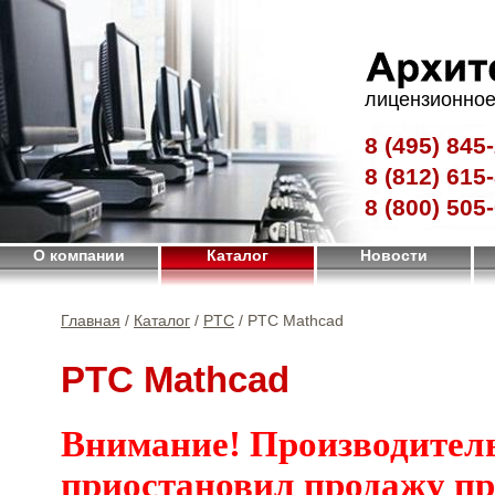
лицензионное
8 (495)
845-
8 (812)
615-
8 (800)
505-
О компании
Каталог
Новости
Главная
/
Каталог
/
PTC
/ PTС Mathcad
PTС Mathcad
Внимание! Производител
приостановил продажу п