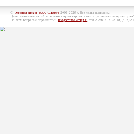
©
, 2006-2026 г. Все права защищены.
«Архитект Дизайн» (ООО "Джазл")
Цены, указанные на сайте, являются ориентировочными. С условиями возврата при
По всем вопросам обращайтесь:
, тел. 8-800-505-05-40, (495)
84
info@architect-design.ru