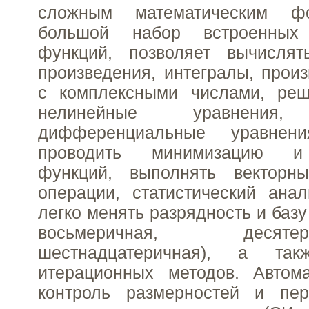
сложным математическим ф
большой набор встроенных 
функций, позволяет вычисля
произведения, интегралы, произ
с комплексными числами, ре
нелинейные уравнен
дифференциальные уравнен
проводить минимизацию и
функций, выполнять векторн
операции, статистический ана
легко менять разрядность и базу
восьмеричная, деся
шестнадцатеричная), а так
итерационных методов. Автома
контроль размерностей и пе