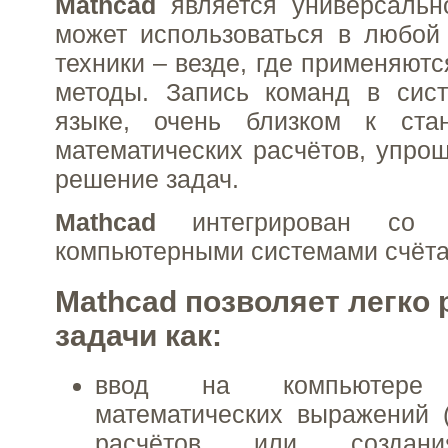
Mathcad
является универсально
может использоваться в любой
техники – везде, где применяют
методы. Запись команд в си
языке, очень близком к ста
математических расчётов, упрощ
решение задач.
Mathcad
интегрирован со 
компьютерными системами счёта
Mathcad позволяет легко 
задачи как:
ввод на компьютере р
математических выражений 
расчётов или создани