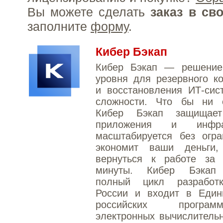
Вы можете сделать
заказ в св
заполните
форму
.
Кибер Бэкап
Кибер Бэкап — решение
уровня для резервного к
и восстановления ИТ-сис
сложности. Что бы ни с
Кибер Бэкап защищает
приложения и инфраст
масштабируется без огра
экономит ваши деньги,
вернуться к работе за 
минуты. Кибер Бэкап 
полный цикл разработ
России и входит в Един
российских прогр
электронных вычислитель