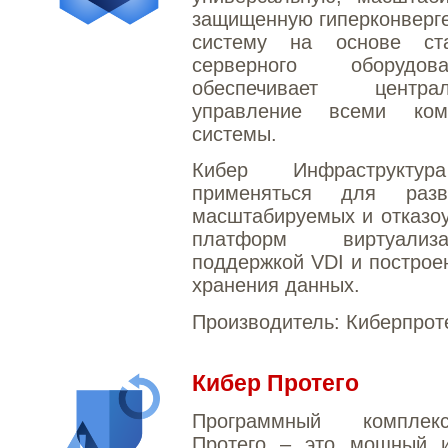
защищенную гиперконверг
систему на основе ста
серверного оборуд
обеспечивает централ
управление всеми ком
системы.
Кибер Инфраструкту
применяться для разв
масштабируемых и отказо
платформ виртуали
поддержкой VDI и построе
хранения данных.
Производитель:
Киберпрот
Кибер Протего
Программный компле
Протего – это мощный и