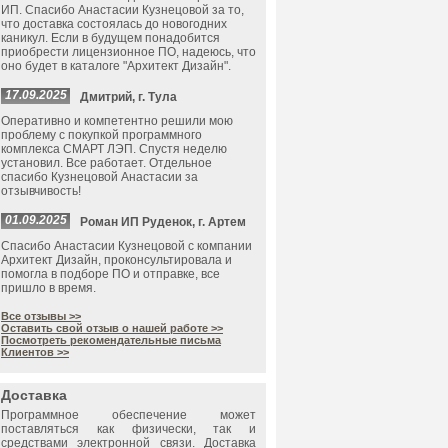
ИП. Спасибо Анастасии Кузнецовой за то,
что доставка состоялась до новогодних
каникул. Если в будущем понадобится
приобрести лицензионное ПО, надеюсь, что
оно будет в каталоге "Архитект Дизайн".
17.09.2025
Дмитрий, г. Тула
Оперативно и компетентно решили мою
проблему с покупкой программного
комплекса СМАРТ ЛЭП. Спустя неделю
установил. Все работает. Отдельное
спасибо Кузнецовой Анастасии за
отзывчивость!
01.09.2025
Роман ИП Руденок, г. Артем
Спасибо Анастасии Кузнецовой с компании
Архитект Дизайн, проконсультировала и
помогла в подборе ПО и отправке, все
пришло в время.
Все отзывы >>
Оставить свой отзыв о нашей работе >>
Посмотреть рекомендательные письма
Клиентов >>
Доставка
Программное обеспечение может
поставляться как физически, так и
средствами электронной связи. Доставка