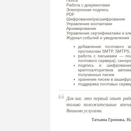
Почта
Работа с документами
Электронная подпись
PDF
Шифрование/расшифрование
Управление контактами
Архивирование
Управление сертификатами и к
Журнал событий и уведомления
добавление почтового 
протоколам SMTP, SMTPS,
работа с письмами — пол
почтового сервера); синх
подпись и шифрование
криптоалгоритмов авто
полученных писем
хранение писем в зашифр
поддержка почтовых серв
Для нас это первый опыт раб
только положительные впеча
Вашими услугами.
Татьяна Громова, Н