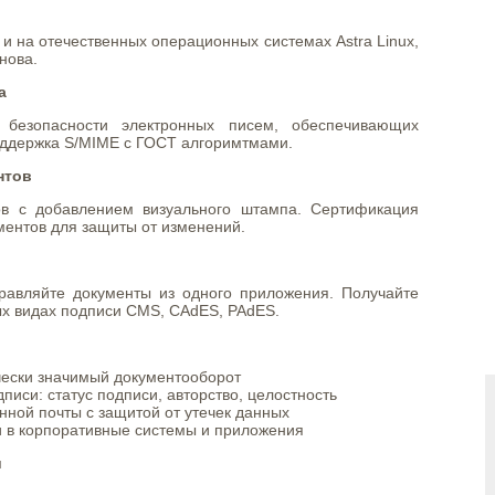
 и на отечественных операционных системах Astra Linux,
нова.
а
 безопасности электронных писем, обеспечивающих
ддержка S/MIME c ГОСТ алгоримтмами.
нтов
в с добавлением визуального штампа. Сертификация
ментов для защиты от изменений.
равляйте документы из одного приложения. Получайте
х видах подписи CMS, CAdES, PAdES.
чески значимый документооборот
иси: статус подписи, авторство, целостность
нной почты с защитой от утечек данных
и в корпоративные системы и приложения
и