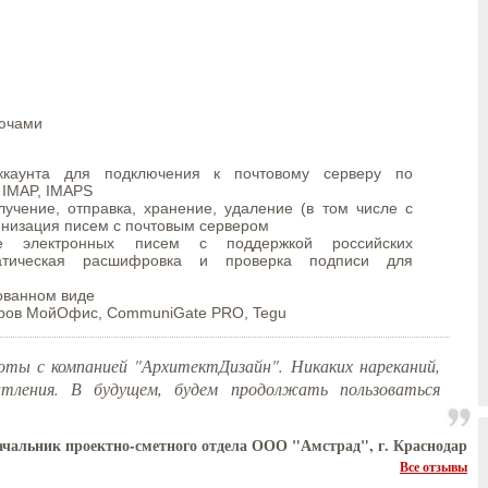
лючами
аккаунта для подключения к почтовому серверу по
 IMAP, IMAPS
учение, отправка, хранение, удаление (в том числе с
ронизация писем с почтовым сервером
 электронных писем с поддержкой российских
матическая расшифровка и проверка подписи для
ованном виде
еров МойОфис, CommuniGate PRO, Tegu
оты с компанией "АрхитектДизайн". Никаких нареканий,
тления. В будущем, будем продолжать пользоваться
ачальник проектно-сметного отдела ООО "Амстрад", г. Краснодар
Все отзывы